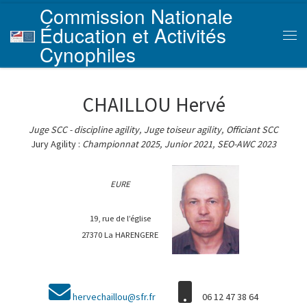
Commission Nationale
Skip to content
Éducation et Activités
Men
Cynophiles
CHAILLOU Hervé
Juge SCC - discipline agility, Juge toiseur agility, Officiant SCC
Jury Agility :
Championnat 2025, Junior 2021, SEO-AWC 2023
EURE
19, rue de l’église
27370 La HARENGERE
hervechaillou@sfr.fr
06 12 47 38 64