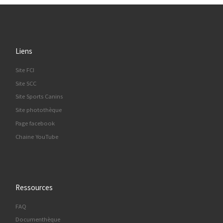
Liens
Site FCI
Site SCC
Site Sports Canins
Site photothèque
Page facebook
Chaine YouTube
Ressources
FAQ
Documenthèque