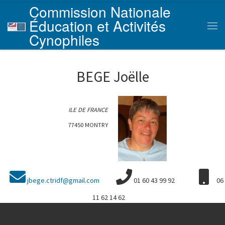
Commission Nationale
Skip to content
Éducation et Activités
Men
Cynophiles
BEGE Joëlle
ILE DE FRANCE
77450 MONTRY
jbege.ctridf@gmail.com
01 60 43 99 92
06
11 62 14 62