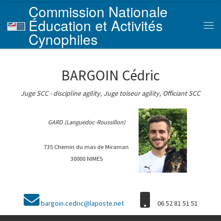
Commission Nationale
Skip to content
Éducation et Activités
Men
Cynophiles
BARGOIN Cédric
Juge SCC - discipline agility, Juge toiseur agility, Officiant SCC
GARD (Languedoc-Roussillon)
735 Chemin du mas de Miraman
30000 NIMES
bargoin.cedric@laposte.net
06 52 81 51 51