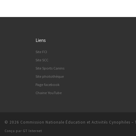
Liens
Site FCI
Site SCC
Site Sports Canins
Site photothèque
Page facebook
Chaine YouTube
© 2026
Commission Nationale Éducation et Activités Cynophiles
–
Conçu par
GT Internet