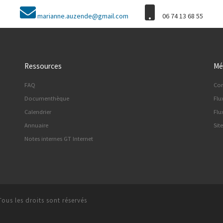
marianne.auzende@gmail.com
06 74 13 68 55
Ressources
Mé
FAQ
Co
Documenthèque
Flu
Calendrier
Flu
Annuaire
Sit
Notes internes GT Internet
Tous les droits sont réservés