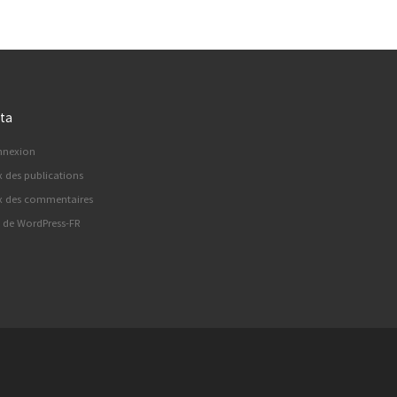
ta
nnexion
x des publications
x des commentaires
e de WordPress-FR