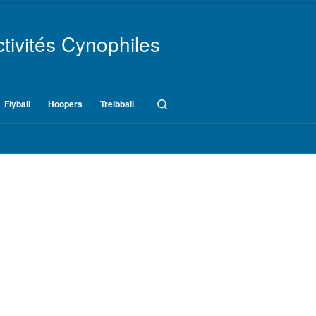
tivités Cynophiles
Search
Flyball
Hoopers
Treibball