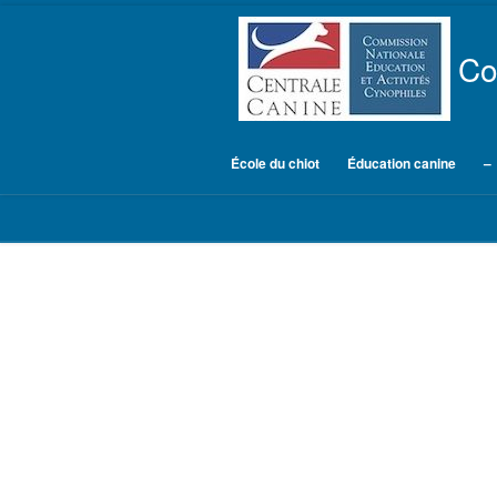
Skip to content
Co
École du chiot
Éducation canine
–