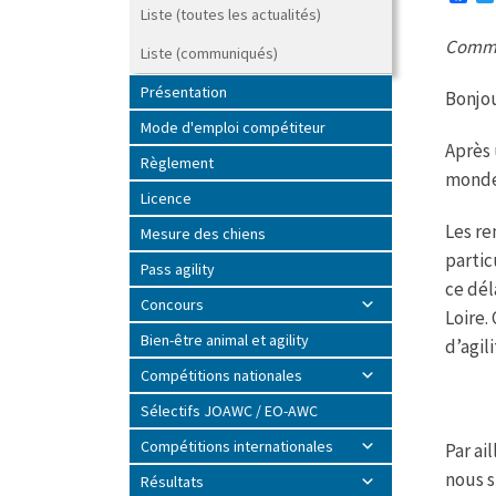
a
Liste (toutes les actualités)
c
Commun
e
Liste (communiqués)
b
o
Présentation
Bonjou
o
k
Mode d'emploi compétiteur
Après 
Règlement
monde 
Licence
Les re
Mesure des chiens
partic
Pass agility
ce dél
Concours
Loire.
Bien-être animal et agility
d’agil
Compétitions nationales
Sélectifs JOAWC / EO-AWC
Compétitions internationales
Par ai
nous s
Résultats