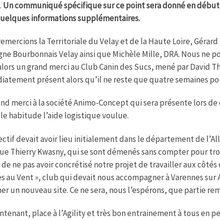
.
Un communiqué spécifique sur ce point sera donné en début
quelques informations supplémentaires.
emercions la Territoriale du Velay et de la Haute Loire, Gérard
ne Bourbonnais Velay ainsi que Michèle Mille, DRA. Nous ne pou
alors un grand merci au Club Canin des Sucs, mené par David T
atement présent alors qu’il ne reste que quatre semaines pou
nd merci à la société Animo-Concept qui sera présente lors d
èle habitude l’aide logistique voulue.
ectif devait avoir lieu initialement dans le département de l’Al
que Thierry Kwasny, qui se sont démenés sans compter pour tr
 de ne pas avoir concrétisé notre projet de travailler aux côtés
es au Vent », club qui devait nous accompagner à Varennes sur A
er un nouveau site. Ce ne sera, nous l’espérons, que partie re
ntenant, place à l’Agility et très bon entrainement à tous en p