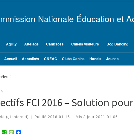
mmission Nationale Éducation et Ac
Agility
Attelage
Canicross
Chiens visiteurs
Dog Dancing
Accueil
Actualités
CNEAC
Clubs Canins
Handis
Jeunes
électif
TY
ectifs FCI 2016 – Solution pour 
id (gt-internet)
|
Publié
2016-01-16
-
Mis à jour
2021-01-05
T
W
M