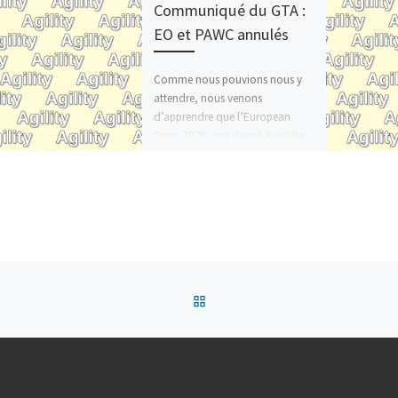
Communiqué du GTA :
EO et PAWC annulés
Comme nous pouvions nous y
attendre, nous venons
d’apprendre que l’European
Open 2020, qui devait avoir lieu
du 30 juillet au 02 […]
Retour à la liste des articles