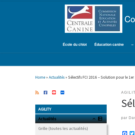
Skip to content
Co
École du chiot
Éducation canine
–
Home
»
Actualités
»
Sélectifs FCI 2016 – Solution pour le 1er s
AGILI
Sél
AGILITY
par
Dav
Actualités
Grille (toutes les actualités)
F