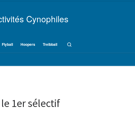
tivités Cynophiles
Search
Flyball
Hoopers
Treibball
le 1er sélectif