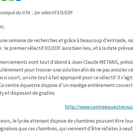
w
h
e
i
a
s
iqué du GTA : 1er sélectif EO/EDF
t
t
s
t
s
a
e
A
g
r,
r
p
e
p
une semaine de recherches et grâce à beaucoup d’entraide, n
: le premier sélectif EO/EDF aura bien lieu, et à la date prévue
merciements iront tout d’abord à Jean-Claude METANS, préside
ulièrement pour trouver une solution afin de ne pas annuler ce
ai si court, un site tout à fait approprié pour ce sélectif. Il s’
 Ce centre équestre dispose d’un manège entièrement couvert 
ity et disposant de gradins.
http://www.centreequestreyssi
lleurs, le lycée attenant dispose de chambres pouvant être louée
ignalons que ces chambres, qui viennent d’être refaites à neuf