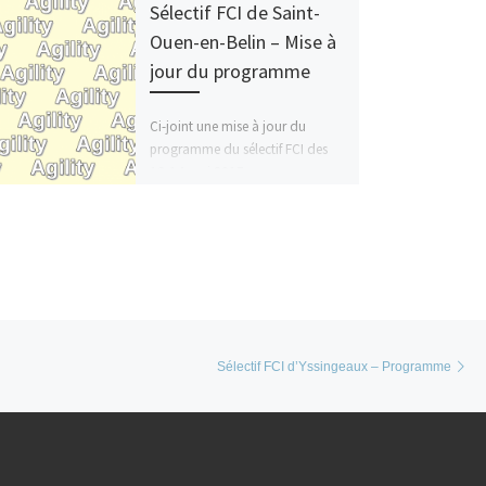
Sélectif FCI de Saint-
Ouen-en-Belin – Mise à
jour du programme
Ci-joint une mise à jour du
programme du sélectif FCI des
13-14 mai 2017 :
Ar
Sélectif FCI d’Yssingeaux – Programme