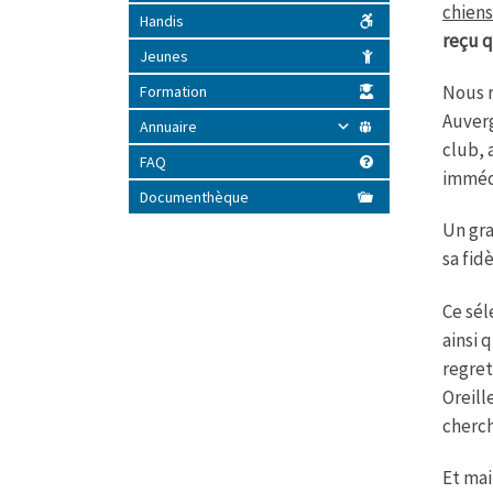
chiens
Handis
reçu 
Jeunes
Nous r
Formation
Auverg
Annuaire
club, 
FAQ
immédi
Documenthèque
Un gra
sa fid
Ce sél
ainsi 
regret
Oreill
cherch
Et mai