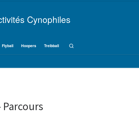
tivités Cynophiles
Search
Flyball
Hoopers
Treibball
– Parcours