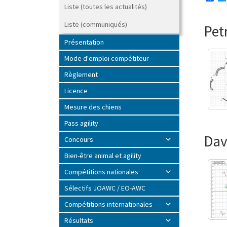
a
Liste (toutes les actualités)
c
e
Liste (communiqués)
Pet
b
o
Présentation
o
k
Mode d'emploi compétiteur
Règlement
Licence
Mesure des chiens
Pass agility
Dav
Concours
Bien-être animal et agility
Compétitions nationales
Sélectifs JOAWC / EO-AWC
Compétitions internationales
Résultats