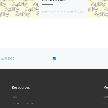
Tout d’abord, bienvenue à Marc
MARTIN au sein du GTA. Suite à
un changement dans
l’attribution des dossiers, Marc
est maintenant en […]
Retour à la liste des articles
 avril 2019
Ressources
Mé
FAQ
Co
Documenthèque
Flu