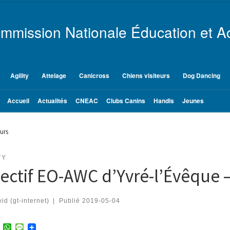
mmission Nationale Éducation et Ac
Agility
Attelage
Canicross
Chiens visiteurs
Dog Dancing
Accueil
Actualités
CNEAC
Clubs Canins
Handis
Jeunes
urs
TY
ectif EO-AWC d’Yvré-l’Évêque 
id (gt-internet)
|
Publié
2019-05-04
T
W
M