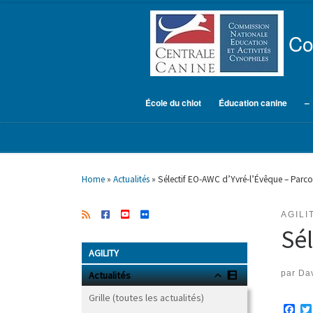
Skip to content
Co
École du chiot
Éducation canine
–
Home
»
Actualités
»
Sélectif EO-AWC d’Yvré-l’Évêque – Parco
AGILI
Sél
AGILITY
par
Dav
Actualités
Grille (toutes les actualités)
F