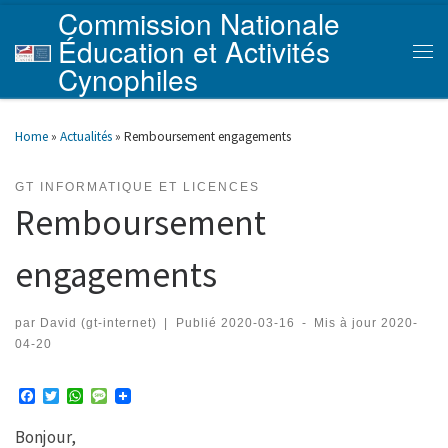
Commission Nationale
Skip to content
Éducation et Activités
Men
Cynophiles
Home
»
Actualités
»
Remboursement engagements
GT INFORMATIQUE ET LICENCES
Remboursement
engagements
par
David (gt-internet)
|
Publié
2020-03-16
-
Mis à jour
2020-
04-20
F
T
W
M
a
w
h
e
c
i
a
s
Bonjour,
e
t
t
s