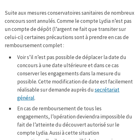
b
t
s
a
o
e
A
g
Suite aux mesures conservatoires sanitaires de nombreux
o
r
p
e
k
p
concours sont annulés. Comme le compte Lydia n’est pas
un compte de dépôt (l’argent ne fait que transiter sur
celui-ci) certaines précautions sont à prendre en cas de
remboursement complet :
Voir s’il n’est pas possible de déplacer la date du
concours à une date ultérieure et dans ce cas
conserver les engagements dans la mesure du
possible. Cette modification de date est facilement
réalisable sur demande auprès du
secrétariat
général
.
En cas de remboursement de tous les
engagements, l’opération deviendra impossible du
fait de l’atteinte du découvert autorisé sur le
compte Lydia. Aussi à cette situation