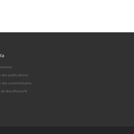
ta
nnexion
x des publications
x des commentaires
e de WordPress-FR