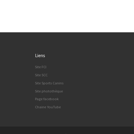
Liens
Site FCI
Site SCC
Site Sports Canins
Site photothèque
Page facebook
Chaine YouTube