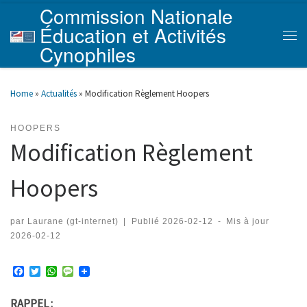
Commission Nationale
Skip to content
Éducation et Activités
Men
Cynophiles
Home
»
Actualités
»
Modification Règlement Hoopers
HOOPERS
Modification Règlement
Hoopers
par
Laurane (gt-internet)
|
Publié
2026-02-12
-
Mis à jour
2026-02-12
F
T
W
M
a
w
h
e
c
i
a
s
RAPPEL :
e
t
t
s