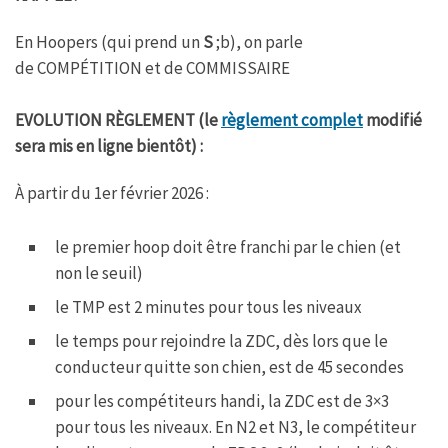
b
t
s
a
o
e
A
g
En Hoopers (qui prend un
S
;b), on parle
o
r
p
e
k
p
de COMPÉTITION et de COMMISSAIRE
EVOLUTION RÈGLEMENT (le
règlement complet
modifié
sera mis en ligne bientôt) :
À partir du 1er février 2026 :
le premier hoop doit être franchi par le chien (et
non le seuil)
le TMP est 2 minutes pour tous les niveaux
le temps pour rejoindre la ZDC, dès lors que le
conducteur quitte son chien, est de 45 secondes
pour les compétiteurs handi, la ZDC est de 3×3
pour tous les niveaux. En N2 et N3, le compétiteur