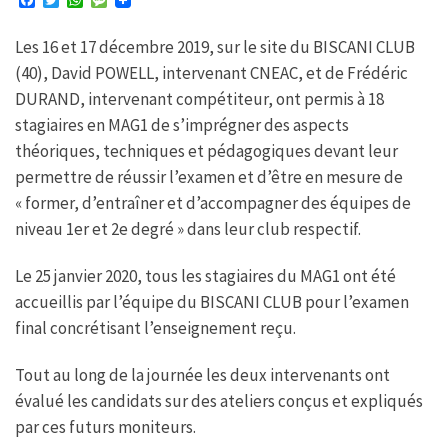
F
T
W
M
a
w
h
e
c
i
a
s
Les 16 et 17 décembre 2019, sur le site du BISCANI CLUB
e
t
t
s
b
t
s
a
(40), David POWELL, intervenant CNEAC, et de Frédéric
o
e
A
g
o
r
p
e
DURAND, intervenant compétiteur, ont permis à 18
k
p
stagiaires en MAG1 de s’imprégner des aspects
théoriques, techniques et pédagogiques devant leur
permettre de réussir l’examen et d’être en mesure de
« former, d’entraîner et d’accompagner des équipes de
niveau 1er et 2e degré » dans leur club respectif.
Le 25 janvier 2020, tous les stagiaires du MAG1 ont été
accueillis par l’équipe du BISCANI CLUB pour l’examen
final concrétisant l’enseignement reçu.
Tout au long de la journée les deux intervenants ont
évalué les candidats sur des ateliers conçus et expliqués
par ces futurs moniteurs.