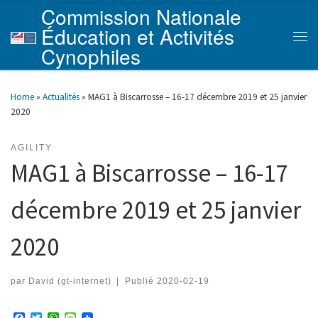
Commission Nationale
Skip to content
Éducation et Activités
Men
Cynophiles
Home
»
Actualités
»
MAG1 à Biscarrosse – 16-17 décembre 2019 et 25 janvier
2020
AGILITY
MAG1 à Biscarrosse – 16-17
décembre 2019 et 25 janvier
2020
par
David (gt-internet)
|
Publié
2020-02-19