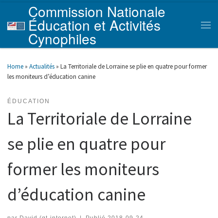
Commission Nationale
Skip to content
Éducation et Activités
Men
Cynophiles
Home
»
Actualités
»
La Territoriale de Lorraine se plie en quatre pour former
les moniteurs d’éducation canine
ÉDUCATION
La Territoriale de Lorraine
se plie en quatre pour
former les moniteurs
d’éducation canine
par
David (gt-internet)
|
Publié
2018-09-24