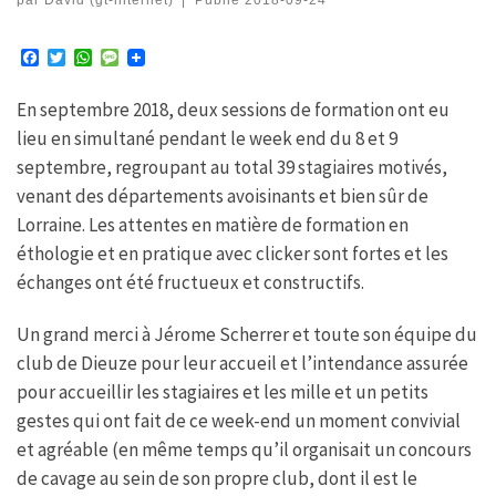
F
T
W
M
a
w
h
e
c
i
a
s
En septembre 2018, deux sessions de formation ont eu
e
t
t
s
b
t
s
a
lieu en simultané pendant le week end du 8 et 9
o
e
A
g
o
r
p
e
septembre, regroupant au total 39 stagiaires motivés,
k
p
venant des départements avoisinants et bien sûr de
Lorraine. Les attentes en matière de formation en
éthologie et en pratique avec clicker sont fortes et les
échanges ont été fructueux et constructifs.
Un grand merci à Jérome Scherrer et toute son équipe du
club de Dieuze pour leur accueil et l’intendance assurée
pour accueillir les stagiaires et les mille et un petits
gestes qui ont fait de ce week-end un moment convivial
et agréable (en même temps qu’il organisait un concours
de cavage au sein de son propre club, dont il est le