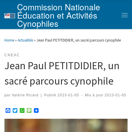
Commission Nationale
Skip to content
Éducation et Activités
Men
Cynophiles
Home
»
Actualités
»
Jean Paul PETITDIDIER, un sacré parcours cynophile
CNEAC
Jean Paul PETITDIDIER, un
sacré parcours cynophile
par
Valérie Ricard
|
Publié
2023-01-05
-
Mis à jour
2023-01-05
F
T
W
M
a
w
h
e
c
i
a
s
e
t
t
s
b
t
s
a