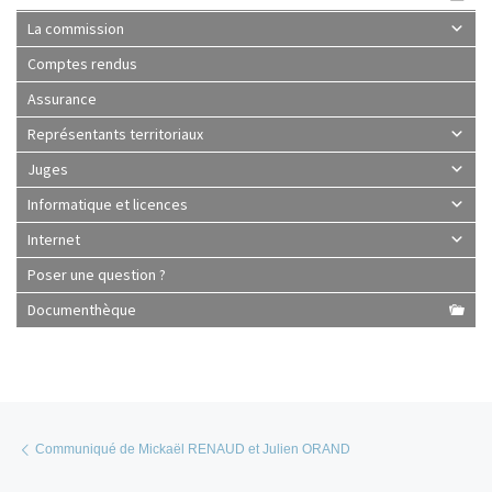
La commission
Comptes rendus
Assurance
Représentants territoriaux
Juges
Informatique et licences
Internet
Poser une question ?
Documenthèque
Parcourir les articles
Article précédent
Communiqué de Mickaël RENAUD et Julien ORAND