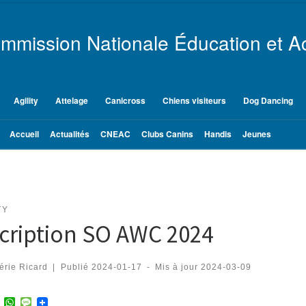
mmission Nationale Éducation et Ac
Agility
Attelage
Canicross
Chiens visiteurs
Dog Dancing
Accueil
Actualités
CNEAC
Clubs Canins
Handis
Jeunes
TY
scription SO AWC 2024
érie Ricard
|
Publié
2024-01-17
-
Mis à jour
2024-03-09
T
W
M