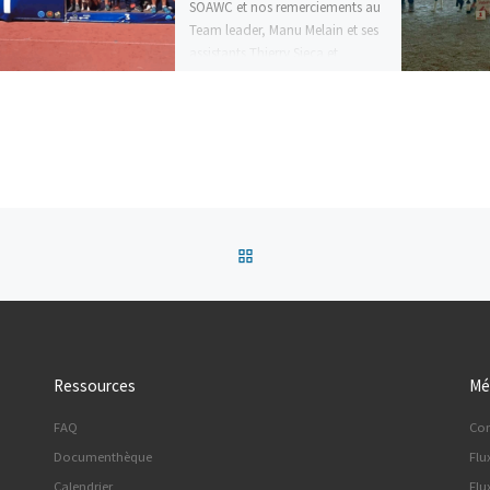
SOAWC et nos remerciements au
Team leader, Manu Melain et ses
assistants Thierry Sieca et
Marianne Melain […]
Retour à la liste des articles
Ressources
Mé
FAQ
Co
Documenthèque
Flu
Calendrier
Flu