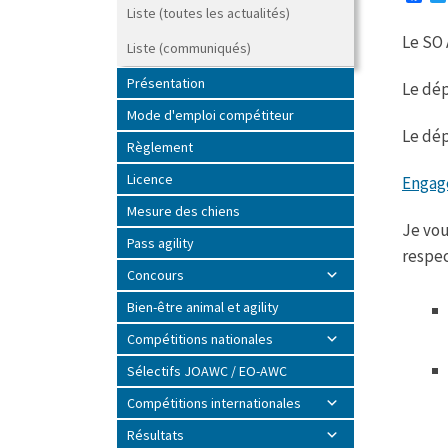
a
Liste (toutes les actualités)
c
Le SO 
e
Liste (communiqués)
b
o
Présentation
Le dép
o
k
Mode d'emploi compétiteur
Le dép
Règlement
Licence
Engag
Mesure des chiens
Je vou
Pass agility
respec
Concours
Bien-être animal et agility
Compétitions nationales
Sélectifs JOAWC / EO-AWC
Compétitions internationales
Résultats