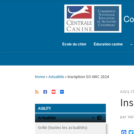
Skip to content
Co
École du chiot
Éducation canine
–
Home
»
Actualités
»
Inscription SO AWC 2024
AGILI
In
AGILITY
par
Val
Actualités
Grille (toutes les actualités)
F