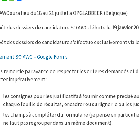
w
h
e
i
a
s
AWC aura lieu du18 au 21 juillet à OPGLABBEEK (Belgique)
t
t
s
t
s
a
e
A
g
ôt des dossiers de candidature SO AWC débute le
19 janvier 2
r
p
e
p
ôt des dossiers de candidature s’effectue exclusivement via le
ement SO AWC – Google Forms
s remercie par avance de respecter les critères demandés et 
ter impérativement :
les consignes pour les justificatifs à fournir comme précisé 
chaque feuille de résultat, encadrer ou surligner le ou les just
les champs à compléter du formulaire (je pense en particulier a
ne faut pas regrouper dans un même document).