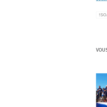
!SO
VOUS