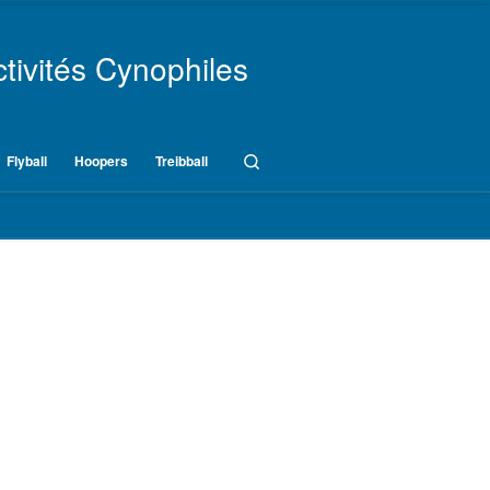
tivités Cynophiles
Search
Flyball
Hoopers
Treibball