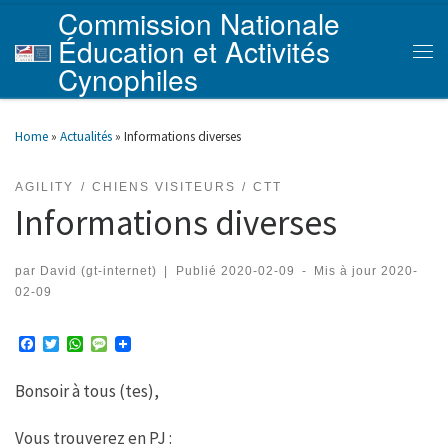
Commission Nationale
Skip to content
Éducation et Activités
Men
Cynophiles
Home
»
Actualités
»
Informations diverses
AGILITY
CHIENS VISITEURS
CTT
Informations diverses
par
David (gt-internet)
|
Publié
2020-02-09
-
Mis à jour
2020-
02-09
F
T
W
M
a
w
h
e
c
i
a
s
Bonsoir à tous (tes),
e
t
t
s
b
t
s
a
o
e
A
g
Vous trouverez en PJ :
o
r
p
e