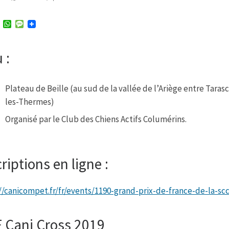
T
W
M
w
h
e
i
a
s
t
t
s
 :
t
s
a
e
A
g
r
p
e
p
Plateau de Beille (au sud de la vallée de l’Ariège entre Taras
les-Thermes)
Organisé par le Club des Chiens Actifs Columérins.
riptions en ligne :
//canicompet.fr/fr/events/1190-grand-prix-de-france-de-la-scc
 Cani Cross 2019