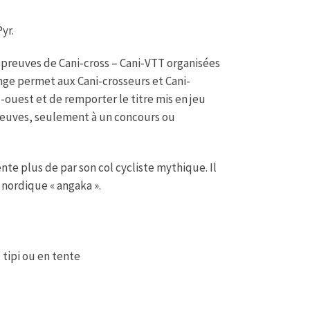
yr.
épreuves de Cani-cross – Cani-VTT organisées
enge permet aux Cani-crosseurs et Cani-
-ouest et de remporter le titre mis en jeu
épreuves, seulement à un concours ou
nte plus de par son col cycliste mythique. Il
 nordique « angaka ».
 tipi ou en tente