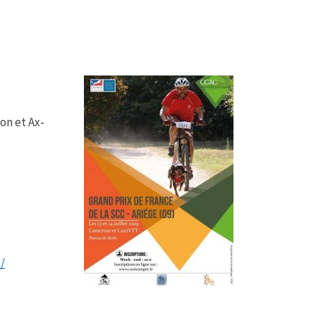
con et Ax-
/