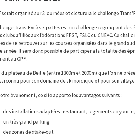
 serait organisé sur 2 journées et clôturera le challenge Trans’P
llenge Trans’Pyr à six pattes est un challenge regroupant des 
s clubs affiliés aux fédérations FFST, FSLC ou CNEAC. Ce chall
es de se retrouver sur les courses organisées dans le grand sud
 année. Il sera donc possible de participer à la totalité des 
ment au GPF.
e du plateau de Beille (entre 1800m et 2000m) que l’on ne prése
ssi connu pour son domaine de ski nordique et pour son village
otre évènement, ce site apporte les avantages suivants :
des installations adaptées : restaurant, logements en yourte,
un très grand parking
des zones de stake-out