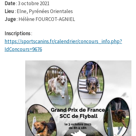
k
p
Date
: 3 octobre 2021
Lieu
: Elne, Pyrénées Orientales
Juge
: Hélène FOURCOT-AGNIEL
Inscriptions
:
https://sportscanins.fr/calendrier/concours_info.php?
IdConcours=9676