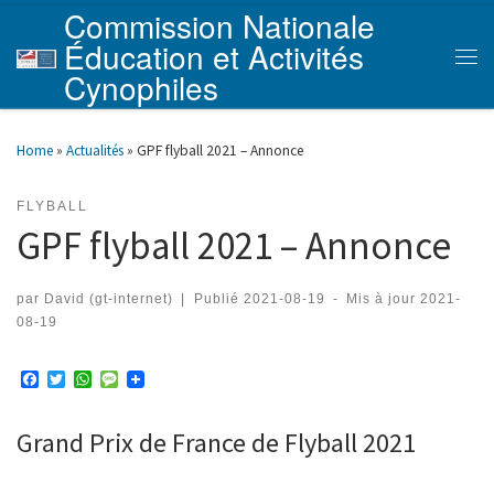
Commission Nationale
Skip to content
Éducation et Activités
Men
Cynophiles
Home
»
Actualités
»
GPF flyball 2021 – Annonce
FLYBALL
GPF flyball 2021 – Annonce
par
David (gt-internet)
|
Publié
2021-08-19
-
Mis à jour
2021-
08-19
F
T
W
M
a
w
h
e
c
i
a
s
e
t
t
s
Grand Prix de France de Flyball 2021
b
t
s
a
o
e
A
g
o
r
p
e