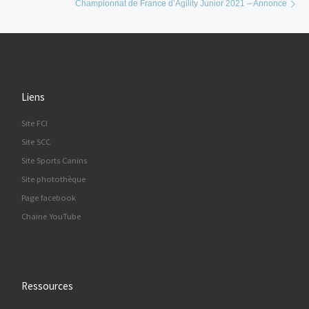
Championnat de France d’Agility Junior 2021 – Annonce
Liens
Site FCI
Site SCC
Site Sports Canins
Site photothèque
Page facebook
Chaine YouTube
Ressources