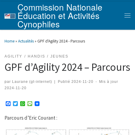
Commission Nationale
Skip to content
Éducation et Activités
Men
Cynophiles
Home
»
Actualités
»
GPF d'Agility 2024 - Parcours
AGILITY
HANDIS
JEUNES
GPF d’Agility 2024 – Parcours
par
Laurane (gt-internet)
|
Publié
2024-11-20
-
Mis à jour
2024-11-20
F
T
W
M
a
w
h
e
c
i
a
s
Parcours d’Eric Courant :
e
t
t
s
b
t
s
a
o
e
A
g
o
r
p
e