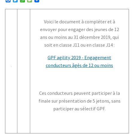
F
T
W
M
a
w
h
e
c
i
a
s
e
t
t
s
b
t
s
a
Voici le document à compléter et à
o
e
A
g
o
r
p
e
envoyer pour engager des jeunes de 12
k
p
ans ou moins au 31 décembre 2019, qui
soit en classe J11 ou en classe J14 :
GPF agility 2019 - Engagement
conducteurs âgés de 12 ou moins
Ces conducteurs peuvent participer à la
finale sur présentation de 5 jetons, sans
participer au sélectif GPF.