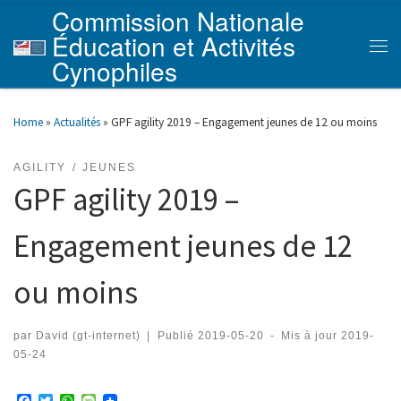
Commission Nationale
Skip to content
Éducation et Activités
Men
Cynophiles
Home
»
Actualités
»
GPF agility 2019 – Engagement jeunes de 12 ou moins
AGILITY
JEUNES
GPF agility 2019 –
Engagement jeunes de 12
ou moins
par
David (gt-internet)
|
Publié
2019-05-20
-
Mis à jour
2019-
05-24