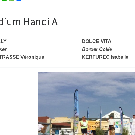
w
h
e
i
a
s
t
t
s
t
s
a
dium Handi A
e
A
g
r
p
e
p
LLY
DOLCE-VITA
xer
Border Collie
TRASSE Véronique
KERFUREC Isabelle