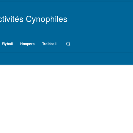
tivités Cynophiles
Search
Flyball
Hoopers
Treibball