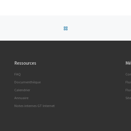
Retour à la liste des articles
Ressources
Mé
FAQ
Co
Documenthèque
Flu
Calendrier
Flu
Annuaire
Sit
Notes internes GT Internet