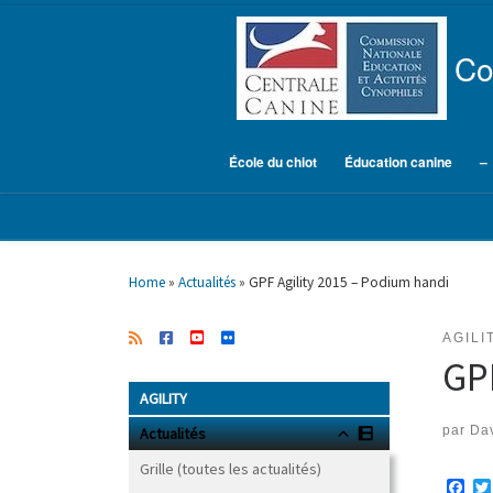
Skip to content
Co
École du chiot
Éducation canine
–
Home
»
Actualités
»
GPF Agility 2015 – Podium handi
AGILI
GPF
AGILITY
par
Dav
Actualités
Grille (toutes les actualités)
F