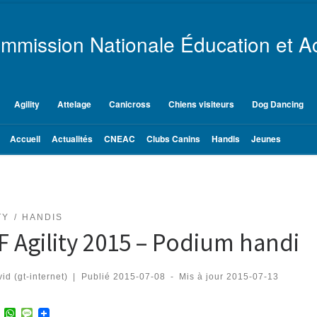
mmission Nationale Éducation et Ac
Agility
Attelage
Canicross
Chiens visiteurs
Dog Dancing
Accueil
Actualités
CNEAC
Clubs Canins
Handis
Jeunes
TY
HANDIS
 Agility 2015 – Podium handi
id (gt-internet)
|
Publié
2015-07-08
-
Mis à jour
2015-07-13
T
W
M