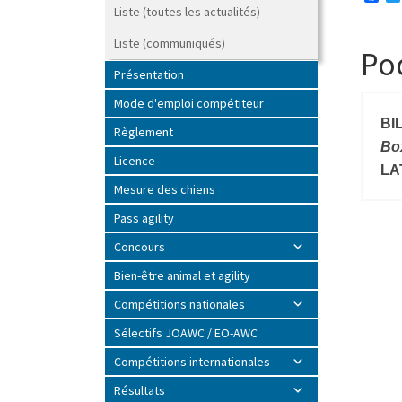
a
Liste (toutes les actualités)
c
e
Liste (communiqués)
b
Po
o
Présentation
o
k
Mode d'emploi compétiteur
BI
Règlement
Bo
Licence
LA
Mesure des chiens
Pass agility
Concours
Bien-être animal et agility
Compétitions nationales
Sélectifs JOAWC / EO-AWC
Compétitions internationales
Résultats