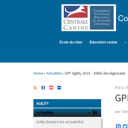
Skip to content
Co
École du chiot
Éducation canine
–
Home
»
Actualités
»
GPF Agility 2015 – Défilé des régionales
AGILI
GPF
AGILITY
par
Dav
Actualités
Grille (toutes les actualités)
F