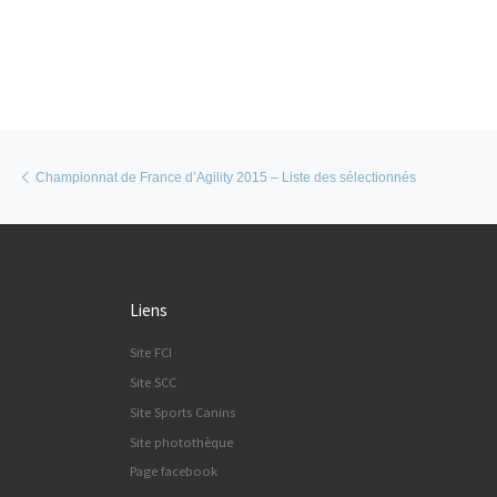
Parcourir les articles
Article précédent
Championnat de France d’Agility 2015 – Liste des sélectionnés
Liens
Site FCI
Site SCC
Site Sports Canins
Site photothèque
Page facebook