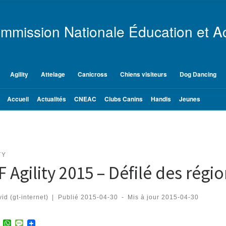
mmission Nationale Éducation et Ac
Agility
Attelage
Canicross
Chiens visiteurs
Dog Dancing
Accueil
Actualités
CNEAC
Clubs Canins
Handis
Jeunes
TY
 Agility 2015 – Défilé des régi
id (gt-internet)
|
Publié
2015-04-30
-
Mis à jour
2015-04-30
T
W
M