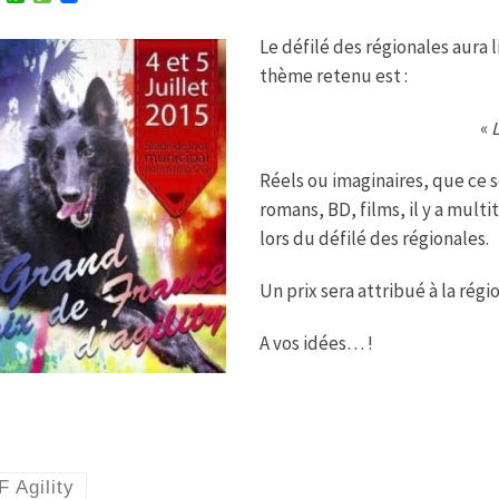
w
h
e
i
a
s
Le défilé des régionales aura l
t
t
s
t
s
a
thème retenu est :
e
A
g
r
p
e
p
«
L
Réels ou imaginaires, que ce so
romans, BD, films, il y a mult
lors du défilé des régionales.
Un prix sera attribué à la régi
A vos idées… !
 Agility