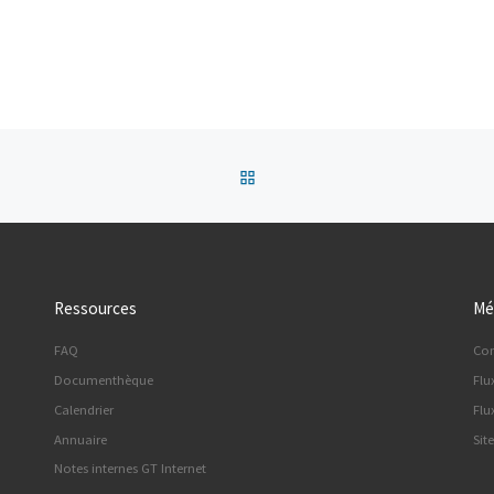
Retour à la liste des articles
Ressources
Mé
FAQ
Co
Documenthèque
Flu
Calendrier
Flu
Annuaire
Sit
Notes internes GT Internet