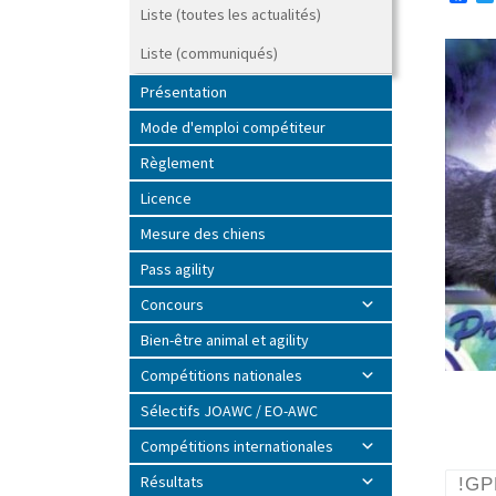
a
Liste (toutes les actualités)
c
e
Liste (communiqués)
b
o
Présentation
o
k
Mode d'emploi compétiteur
Règlement
Licence
Mesure des chiens
Pass agility
Concours
Bien-être animal et agility
Compétitions nationales
Sélectifs JOAWC / EO-AWC
Compétitions internationales
Résultats
!GPF