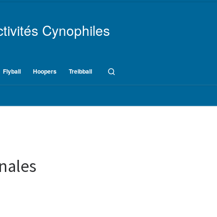
tivités Cynophiles
Search
Flyball
Hoopers
Treibball
onales