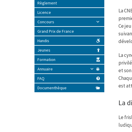
o
Règlement
o
La CNE
k
Licence
premie
Concours
Ce jeu
Grand Prix de France
suivan
dévelo
Handis
Jeunes
La cyn
Formation
privil
Annuaire
et son
Chaque
FAQ
est at
Documenthèque
La di
Le fri
ludiqu