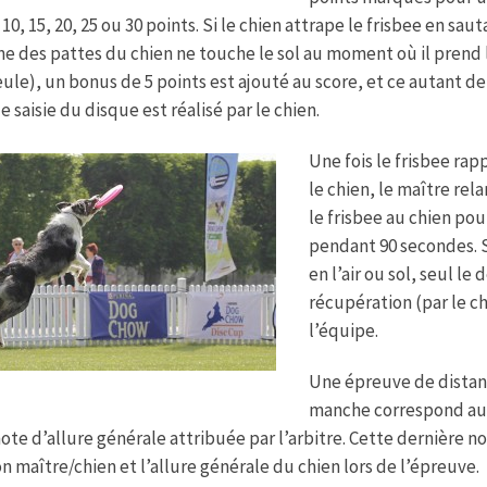
 10, 15, 20, 25 ou 30 points. Si le chien attrape le frisbee en saut
e des pattes du chien ne touche le sol au moment où il prend 
ule), un bonus de 5 points est ajouté au score, et ce autant de 
e saisie du disque est réalisé par le chien.
Une fois le frisbee rap
le chien, le maître rela
le frisbee au chien pou
pendant 90 secondes. Si 
en l’air ou sol, seul l
récupération (par le c
l’équipe.
Une épreuve de distan
manche correspond au 
note d’allure générale attribuée par l’arbitre. Cette dernière no
on maître/chien et l’allure générale du chien lors de l’épreuve.