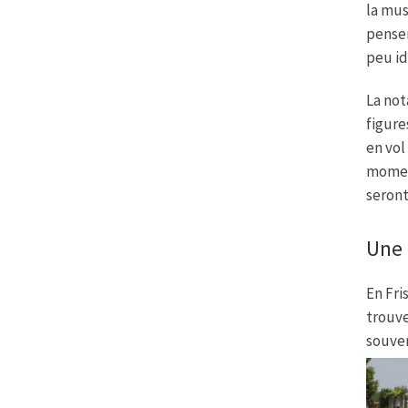
la mus
penser
peu id
La no
figur
en vol
moment
seront
Une 
En Fri
trouve
souven