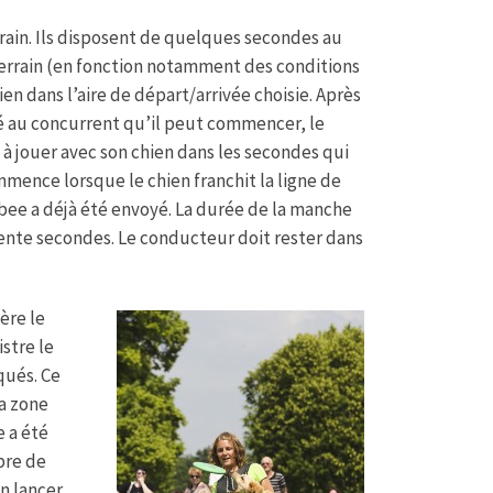
errain. Ils disposent de quelques secondes au
terrain (en fonction notamment des conditions
hien
dans l’aire de départ/arrivée choisie. Après
fié au concurrent qu’il peut commencer, le
 jouer avec son chien dans les secondes qui
mence lorsque le chien franchit la ligne de
sbee a déjà été envoyé. La durée de la manche
ente secondes. Le conducteur doit rester dans
ère le
istre le
ués. Ce
a zone
e a été
bre de
n lancer