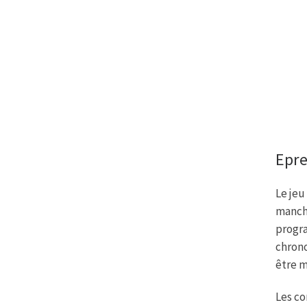
Epre
Le jeu
manche
progr
chron
être m
Les co