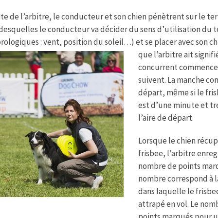
vite de l’arbitre, le conducteur et son chien pénètrent sur le t
desquelles le conducteur va décider du sens d’utilisation du 
ologiques : vent, position du soleil…) et se placer avec son c
que l’arbitre ait signi
concurrent commence à
suivent. La manche com
départ, même si le fri
est d’une minute et tr
l’aire de départ.
Lorsque le chien récup
frisbee, l’arbitre enreg
nombre de points marq
nombre correspond à l
dans laquelle le frisbe
attrapé en vol. Le nom
points marqués pour u