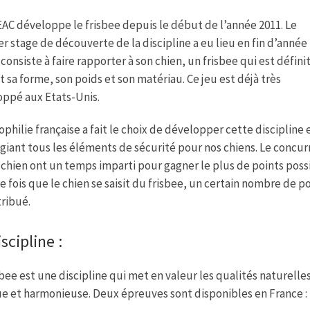
e
A
g
r
p
e
AC développe le frisbee depuis le début de l’année 2011. Le
p
r stage de découverte de la discipline a eu lieu en fin d’année 
 consiste à faire rapporter à son chien, un frisbee qui est défini
t sa forme, son poids et son matériau. Ce jeu est déjà très
ppé aux Etats-Unis.
ophilie française a fait le choix de développer cette discipline 
égiant tous les éléments de sécurité pour nos chiens. Le concur
 chien ont un temps imparti pour gagner le plus de points poss
 fois que le chien se saisit du frisbee, un certain nombre de p
tribué.
scipline :
sbee est une discipline qui met en valeur les qualités naturelle
e et harmonieuse. Deux épreuves sont disponibles en France : la