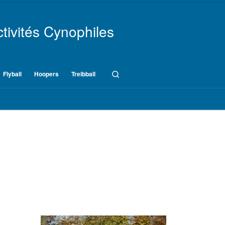
tivités Cynophiles
Search
Flyball
Hoopers
Treibball