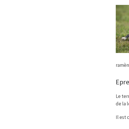
ramène
Epre
Le ter
de la 
Il est