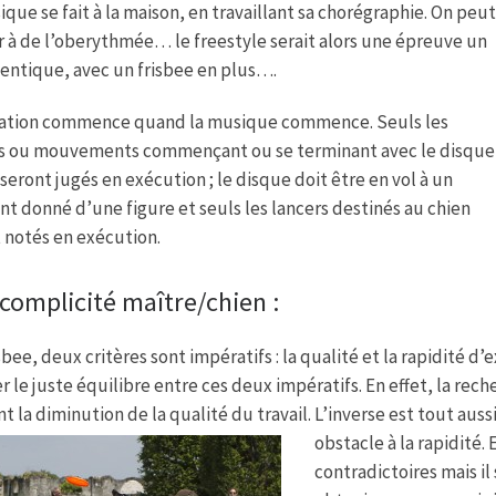
ique se fait à la maison, en travaillant sa chorégraphie. On peut
 à de l’oberythmée… le freestyle serait alors une épreuve un
entique, avec un frisbee en plus….
tation commence quand la musique commence. Seuls les
es ou mouvements commençant ou se terminant avec le disque
 seront jugés en exécution ; le disque doit être en vol à un
 donné d’une figure et seuls les lancers destinés au chien
 notés en exécution.
complicité maître/chien :
sbee, deux critères sont impératifs : la qualité et la rapidité 
r le juste équilibre entre ces deux impératifs. En effet, la rec
t la diminution de la qualité du travail. L’inverse est tout aussi 
obstacle à la rapidité.
contradictoires mais il