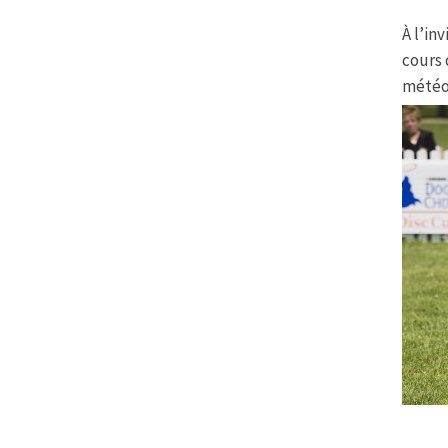
À l’in
cours 
météor