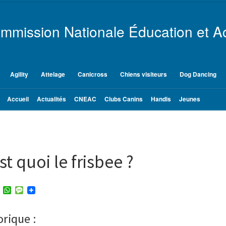
mmission Nationale Éducation et Ac
Agility
Attelage
Canicross
Chiens visiteurs
Dog Dancing
Accueil
Actualités
CNEAC
Clubs Canins
Handis
Jeunes
st quoi le frisbee ?
T
W
M
w
h
e
i
a
s
t
t
s
orique :
t
s
a