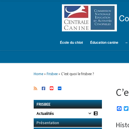
Skip to content
Co
École du chiot
Éducation canine
–
Home
»
Frisbee
»
C’est quoi le frisbee ?
C’e
FRISBEE
F
a
Actualités
c
e
Présentation
Hist
b