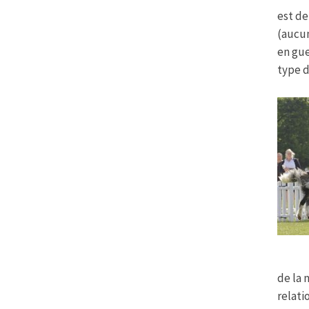
est de
(aucun
en gue
type d
de la 
relati