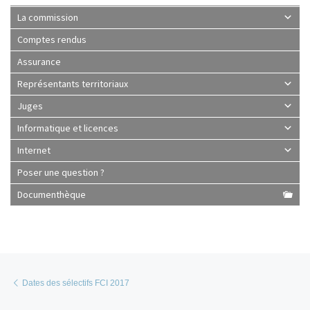
La commission
Comptes rendus
Assurance
Représentants territoriaux
Juges
Informatique et licences
Internet
Poser une question ?
Documenthèque
Parcourir les articles
Article précédent
Dates des sélectifs FCI 2017