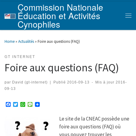
Commission Nationale
Skip to content
Éducation et Activités
Men
Cynophiles
Home
»
Actualités
»
Foire aux questions (FAQ)
GT INTERNET
Foire aux questions (FAQ)
par
David (gt-internet)
|
Publié
2016-09-13
-
Mis à jour
2016-
09-13
F
T
W
M
a
w
h
e
c
i
a
s
Le site de la CNEAC possède une
e
t
t
s
b
t
s
a
foire aux questions (FAQ) où
o
e
A
g
o
r
p
e
vous pouvez trouver les