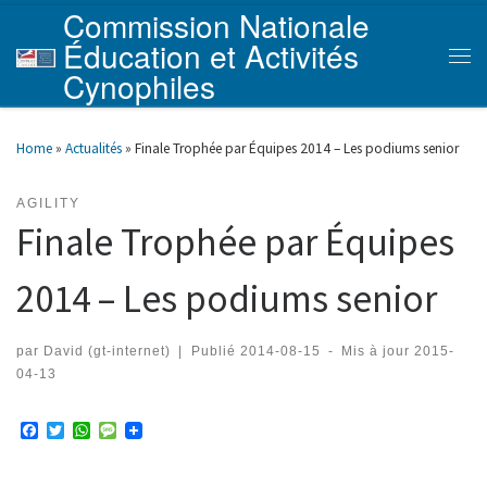
Commission Nationale
Skip to content
Éducation et Activités
Men
Cynophiles
Home
»
Actualités
»
Finale Trophée par Équipes 2014 – Les podiums senior
AGILITY
Finale Trophée par Équipes
2014 – Les podiums senior
par
David (gt-internet)
|
Publié
2014-08-15
-
Mis à jour
2015-
04-13
F
T
W
M
a
w
h
e
c
i
a
s
e
t
t
s