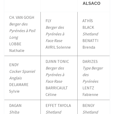
ALSACO
CH. VAN GOGH
FLY
ATHÏS
Berger des
Berger des
BLACK
Pyrénées à Poil
Pyrénées à
Shetland
Long
Face Rase
BENATTI
LOBBE
AVRIL Solenne
Brenda
Nathalie
DJINN TONIC
DARIZES
ENDY
Berger des
Type Berger
Cocker Spaniel
Pyrénées à
des
Anglais
Face Rase
Pyrénées
DELAMARE
BARRICAULT
LENTZ
Sylvie
Céline
Fabienne
DAGAN
EFFET TAYOLA
BENGY
Shiba
Shetland
Shetland