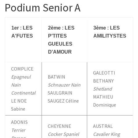
b
t
s
a
Podium Senior A
o
e
A
g
o
r
p
e
k
p
1er : LES
2ème : LES
3ème : LES
A'FUTES
P'TITES
AMILITYSTES
GUEULES
D'AMOUR
COMPLICE
GALEOTTI
Epagneul
BATWIN
BETHANY
Nain
Schnauzer Nain
Shetland
Continental
SAULGRAIN
MATHIEU
LE NOE
SAUGEZ Céline
Dominique
Sabine
ADONIS
CHEYENNE
AUSTRAL
Terrier
Cocker Spaniel
Cavalier King