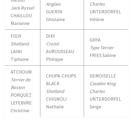
Parson
Anglais
Charles
Jack Russel
GUERIN
UNTERDÖRFEL
CHAILLOU
Ghislaine
Hélène
Marianne
FIDJY
DIXY
GHYA
Shetland
Croisé
Type Terrier
LAINI
AUROUSSEAU
FRIES Sabine
Tiphaine
Philippe
ATCHOUM
CHUPA-CHUPS
DEMOISELLE
Terrier de
BLACK
Cavalier King
Boston
Shetland
Charles
PORQUEZ
CHIGNOLI
UNTERDORFEL
LEFEBVRE
Nathalie
Serge
Christine