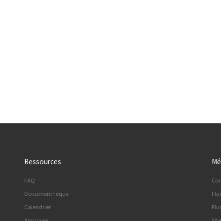
1
Ressources
Mé
FAQ
Co
Documenthèque
Flu
Calendrier
Flu
Annuaire
Sit