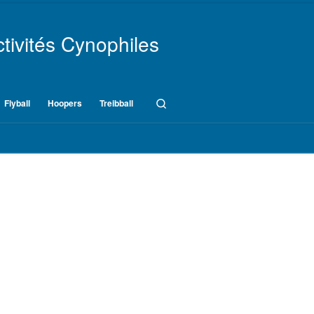
tivités Cynophiles
Search
Flyball
Hoopers
Treibball