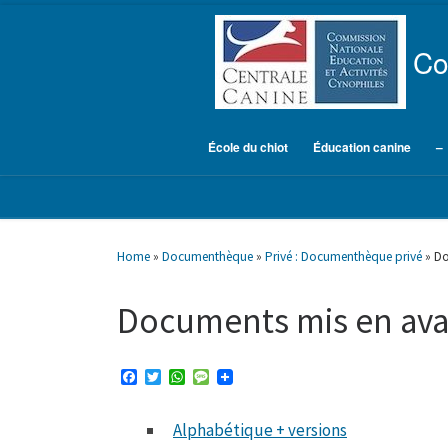
Skip to content
Co
École du chiot
Éducation canine
–
Home
»
Documenthèque
»
Privé : Documenthèque privé
»
Do
Documents mis en ava
F
T
W
M
a
w
h
e
c
i
a
s
e
t
t
s
Alphabétique + versions
b
t
s
a