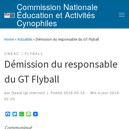
Commission Nationale
Skip to content
Éducation et Activités
Men
Cynophiles
Home
»
Actualités
»
Démission du responsable du GT Flyball
CNEAC
FLYBALL
Démission du responsable
du GT Flyball
par
David (gt-internet)
|
Publié
2018-05-24
-
Mis à jour
2019-
02-20
F
T
W
M
a
w
h
e
c
i
a
s
Communiqué
e
t
t
s