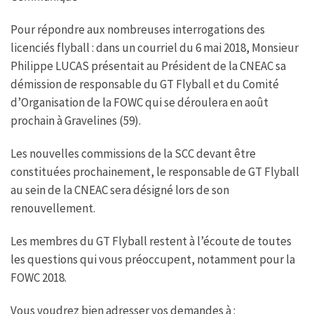
b
t
s
a
o
e
A
g
Pour répondre aux nombreuses interrogations des
o
r
p
e
k
p
licenciés flyball : dans un courriel du 6 mai 2018, Monsieur
Philippe LUCAS présentait au Président de la CNEAC sa
démission de responsable du GT Flyball et du Comité
d’Organisation de la FOWC qui se déroulera en août
prochain à Gravelines (59).
Les nouvelles commissions de la SCC devant être
constituées prochainement, le responsable de GT Flyball
au sein de la CNEAC sera désigné lors de son
renouvellement.
Les membres du GT Flyball restent à l’écoute de toutes
les questions qui vous préoccupent, notamment pour la
FOWC 2018.
Vous voudrez bien adresser vos demandes à :