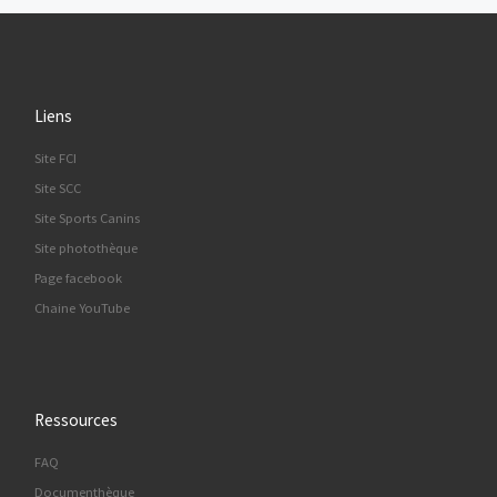
Liens
Site FCI
Site SCC
Site Sports Canins
Site photothèque
Page facebook
Chaine YouTube
Ressources
FAQ
Documenthèque