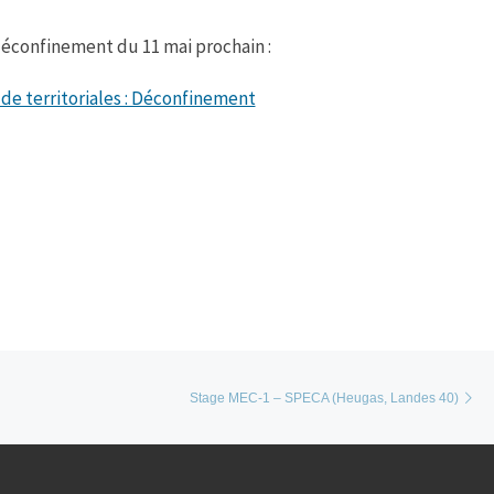
déconfinement du 11 mai prochain :
de territoriales : Déconfinement
Ar
Stage MEC-1 – SPECA (Heugas, Landes 40)