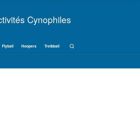
tivités Cynophiles
Search
Flyball
Hoopers
Treibball