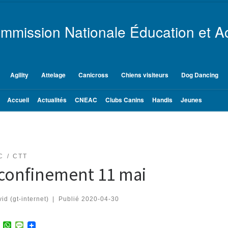
mmission Nationale Éducation et Ac
Agility
Attelage
Canicross
Chiens visiteurs
Dog Dancing
Accueil
Actualités
CNEAC
Clubs Canins
Handis
Jeunes
C
CTT
confinement 11 mai
id (gt-internet)
|
Publié
2020-04-30
T
W
M