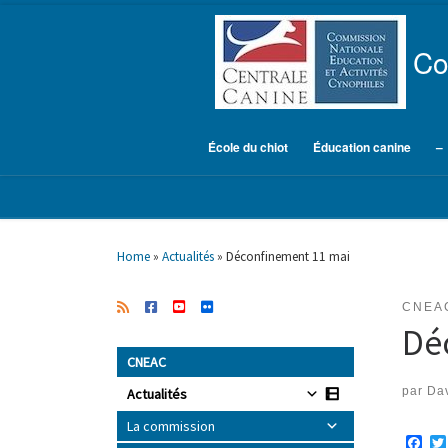
Skip to content
Co
École du chiot
Éducation canine
–
Home
»
Actualités
»
Déconfinement 11 mai
CNEA
Dé
CNEAC
par
Dav
Actualités
La commission
F