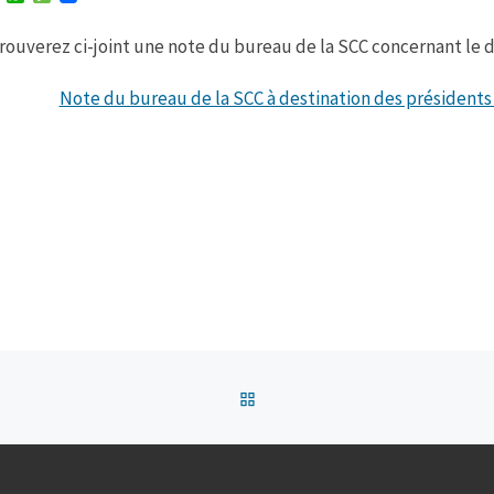
w
h
e
i
a
s
rouverez ci-joint une note du bureau de la SCC concernant le 
t
t
s
t
s
a
e
A
g
Note du bureau de la SCC à destination des présidents 
r
p
e
p
Retour à la liste des articles