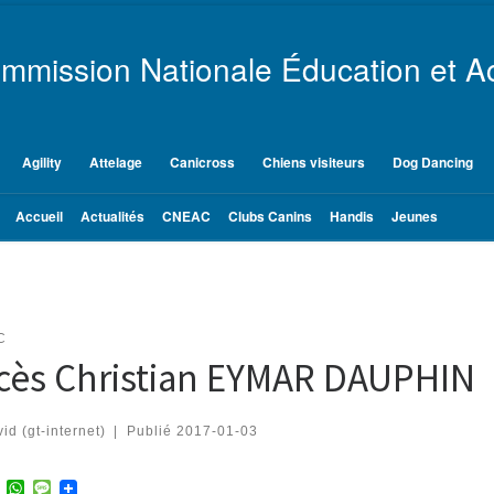
mmission Nationale Éducation et Ac
Agility
Attelage
Canicross
Chiens visiteurs
Dog Dancing
Accueil
Actualités
CNEAC
Clubs Canins
Handis
Jeunes
C
cès Christian EYMAR DAUPHIN
id (gt-internet)
|
Publié
2017-01-03
T
W
M