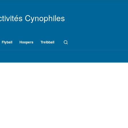
tivités Cynophiles
Search
Flyball
Hoopers
Treibball