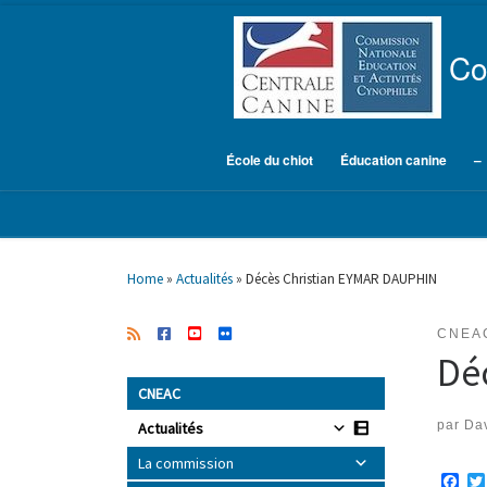
Skip to content
Co
École du chiot
Éducation canine
–
Home
»
Actualités
»
Décès Christian EYMAR DAUPHIN
CNEA
Dé
CNEAC
par
Dav
Actualités
La commission
F