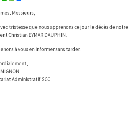
w
h
e
i
a
s
mes, Messieurs,
t
t
s
t
s
a
e
A
g
avec tristesse que nous apprenons ce jour le décès de notre
r
p
e
p
dent Christian EYMAR DAUPHIN.
enons à vous en informer sans tarder.
ordialement,
e MIGNON
ariat Administratif SCC