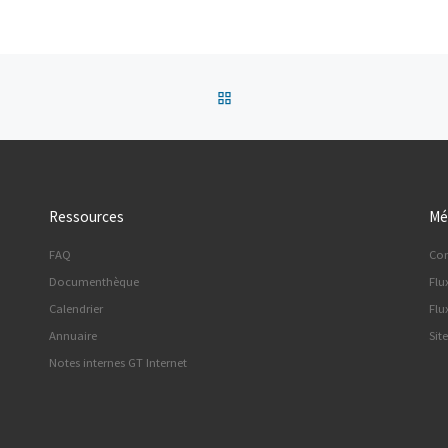
Retour à la liste des articles
Ressources
Mé
FAQ
Co
Documenthèque
Flu
Calendrier
Flu
Annuaire
Sit
Notes internes GT Internet