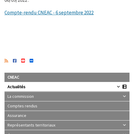
o
e
A
g
o
r
p
e
k
p
Compte-rendu CNEAC - 6 septembre 2022
CNEAC
Actualités
La commission
Comptes rendus
Assurance
Représentants territoriaux