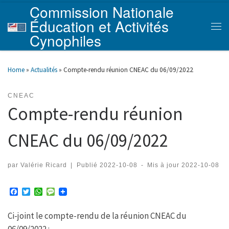
Commission Nationale
Skip to content
Éducation et Activités
Men
Cynophiles
Home
»
Actualités
»
Compte-rendu réunion CNEAC du 06/09/2022
CNEAC
Compte-rendu réunion
CNEAC du 06/09/2022
par
Valérie Ricard
|
Publié
2022-10-08
-
Mis à jour
2022-10-08
F
T
W
M
a
w
h
e
c
i
a
s
Ci-joint le compte-rendu de la réunion CNEAC du
e
t
t
s
b
t
s
a
06/09/2022 :