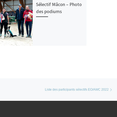
Sélectif Mâcon – Photo
des podiums
Ar
Liste des participants sélectifs EO/AWC 2022