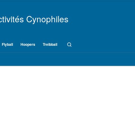
tivités Cynophiles
Search
Flyball
Hoopers
Treibball