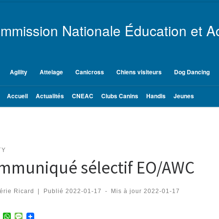
mmission Nationale Éducation et Ac
Agility
Attelage
Canicross
Chiens visiteurs
Dog Dancing
Accueil
Actualités
CNEAC
Clubs Canins
Handis
Jeunes
TY
mmuniqué sélectif EO/AWC
érie Ricard
|
Publié
2022-01-17
-
Mis à jour
2022-01-17
T
W
M