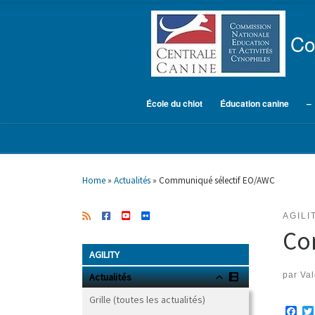
Skip to content
Co
École du chiot
Éducation canine
–
Home
»
Actualités
»
Communiqué sélectif EO/AWC
AGILI
Co
AGILITY
par
Val
Actualités
Grille (toutes les actualités)
F