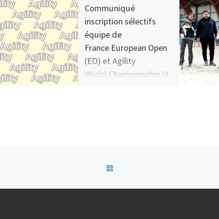
Communiqué
inscription sélectifs
équipe de
France European Open
(EO) et Agility
World Championship (A
WC) 2026
Les modalités d’inscriptions aux
sélectifs pour les équipes de
France EO et AWC 2026 ont été
annoncées dans un
précèdent communiqué le 23
juillet […]
Retour à la liste des articles