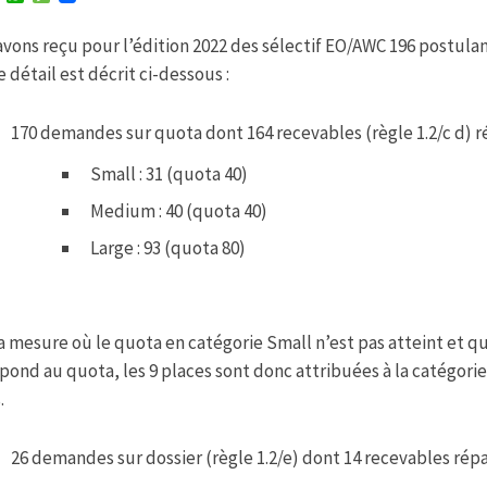
w
h
e
i
a
s
vons reçu pour l’édition 2022 des sélectif EO/AWC 196 postulan
t
t
s
t
s
a
e détail est décrit ci-dessous :
e
A
g
r
p
e
p
170 demandes sur quota dont 164 recevables (règle 1.2/c d) ré
Small : 31 (quota 40)
Medium : 40 (quota 40)
Large : 93 (quota 80)
a mesure où le quota en catégorie Small n’est pas atteint et 
pond au quota, les 9 places sont donc attribuées à la catégori
.
26 demandes sur dossier (règle 1.2/e) dont 14 recevables répa