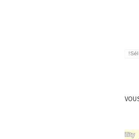
!Sé
VOUS