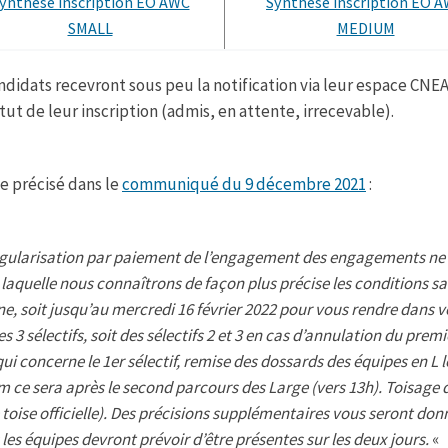
ynthèse inscription EO AWC
Synthèse inscription EO 
SMALL
MEDIUM
ndidats recevront sous peu la notification via leur espace CN
tut de leur inscription (admis, en attente, irrecevable).
 précisé dans le
communiqué du 9 décembre 2021
:
gularisation par paiement de l’engagement des engagements ne se
 laquelle nous connaîtrons de façon plus précise les conditions san
e, soit jusqu’au mercredi 16 février 2022 pour vous rendre dans 
es 3 sélectifs, soit des sélectifs 2 et 3 en cas d’annulation du premie
qui concerne le 1er sélectif, remise des dossards des équipes en L 
 ce sera après le second parcours des Large (vers 13h). Toisage 
 toise officielle). Des précisions supplémentaires vous seront donn
 les équipes devront prévoir d’être présentes sur les deux jours.
«