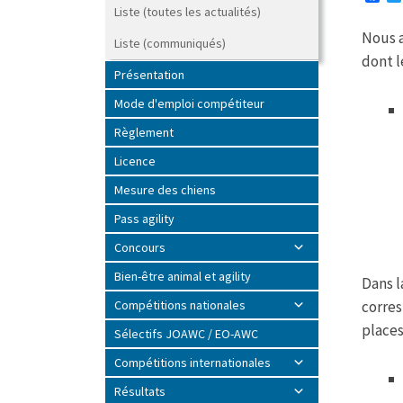
a
Liste (toutes les actualités)
c
Nous a
e
Liste (communiqués)
b
dont l
o
Présentation
o
k
Mode d'emploi compétiteur
Règlement
Licence
Mesure des chiens
Pass agility
Concours
Bien-être animal et agility
Dans l
corres
Compétitions nationales
places
Sélectifs JOAWC / EO-AWC
Compétitions internationales
Résultats