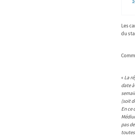
S
Les ca
du sta
Comme
«
La ré
date à
semain
(soit d
En ce 
Médium
pas de
toutes