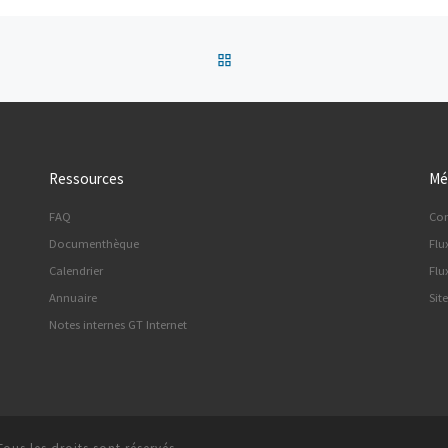
Retour à la liste des articles
Ressources
Mé
FAQ
Co
Documenthèque
Flu
Calendrier
Flu
Annuaire
Sit
Notes internes GT Internet