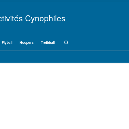
tivités Cynophiles
Search
Flyball
Hoopers
Treibball