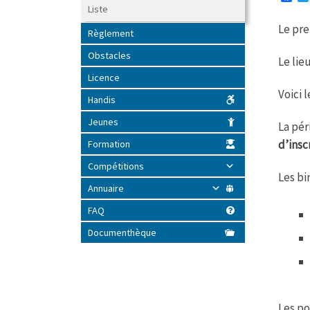
a
Liste
c
Le pre
e
Règlement
b
o
Obstacles
Le li
o
k
Licence
Voici 
Handis
Jeunes
La pér
d’insc
Formation
Compétitions
Les bi
Annuaire
FAQ
Documenthèque
Les po