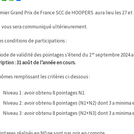
w
h
e
i
a
s
mier Grand Prix de France SCC de HOOPERS aura lieu les 27 et
t
t
s
t
s
a
e
A
g
eu vous sera communiqué ultérieurement.
r
p
e
p
les conditions de participations :
er
iode de validité des pointages s’étend du 1
septembre 2024 au
ription : 31 août de l’année en cours.
nômes remplissant les critères ci-dessous :
Niveau 1 : avoir obtenu 8 pointages N1.
Niveau 2 : avoir obtenu 8 pointages (N1+N2) dont 3 a minima 
Niveau 3 : avoir obtenu 8 pointages (N2+N3) dont 3 a minima 
intages réalisés en N0 ne sont pas pris en compte.