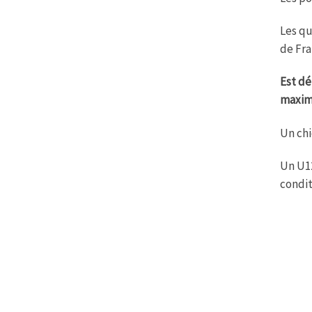
Les qu
de Fr
Est dé
maxim
Un chi
Un U12
condit