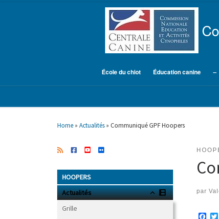
Skip to content
Co
École du chiot
Éducation canine
–
Home
»
Actualités
»
Communiqué GPF Hoopers
HOOP
Co
HOOPERS
par
Val
Actualités
Grille
F