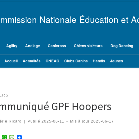
mmission Nationale Éducation et Ac
Agility
Attelage
Canicross
Chiens visiteurs
Dog Dancing
Accueil
Actualités
CNEAC
Clubs Canins
Handis
Jeunes
ERS
mmuniqué GPF Hoopers
érie Ricard
|
Publié
2025-06-11
-
Mis à jour
2025-06-17
T
W
M