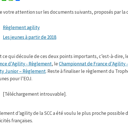
w
h
e
i
a
s
re votre attention sur les documents suivants, proposés par la c
t
t
s
t
s
a
e
A
g
r
p
e
Règlement agility
p
Les jeunes à partir de 2018
t ce qui découle de ces deux points importants, c’est-à-dire, 
nce d'Agility - Règlement
, le
Championnat de France d'Agility
ity Junior – Règlement
. Reste à finaliser le règlement du Trop
unes pour l’EOJ.
[Téléchargement introuvable].
lement d’agility de la SCC a été voulu le plus proche possible d
icités françaises.