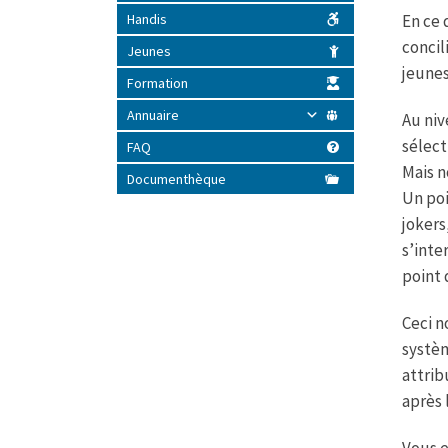
En ce 
Handis
concil
Jeunes
jeunes
Formation
Annuaire
Au niv
sélect
FAQ
Mais n
Documenthèque
Un poi
jokers
s’inte
point 
Ceci n
systèm
attrib
après 