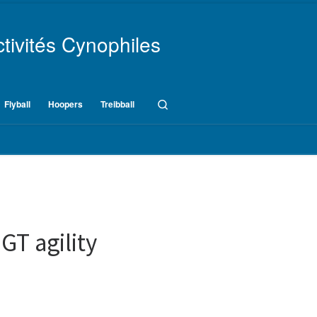
tivités Cynophiles
Search
Flyball
Hoopers
Treibball
T agility