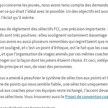
qui concerne les jeunes, nous avons tenu compte des demandes d
ier ce qui était l’idéal avec le possible. Un des objectifs est 
 l’éclat qu’il mérite.
eau de règlement des sélectifs FCI, une précision importante
ifs sont très positives : elles soulignent notamment davantage
ous avons eu aussi plusieurs remontées qui regrettaient que no
nt souligné, et c’est un point d’éthique, est le fait que les co
, et que l’organisation de stages animés par ces mêmes coache
rroger sur la façon dont les jokers étaient choisis. Et ceci, ind
de principe et non, de viser des personnes.
ous a amené à peaufiner le système de sélection aux points et l
e de points qui nous semble fiable, une sélection uniquement 
ué aux coaches pour ces équipes reste inchangé, l’accent devant
les sélections. Vous trouverez aussi le
Projet de convention coa