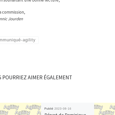
n souhaitant une bonne lecture,
a commission,
nnic Jourden
mmuniqué-agility
 POURRIEZ AIMER ÉGALEMENT
Publié
2023-08-16
Départ de Dominique