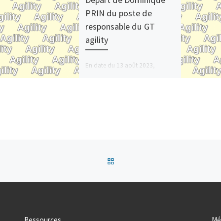
PRIN du poste de
responsable du GT
agility
En date du 13 août 2023,
Dominique PRIN a souhaité
quitter avec effet immédiat ,
pour des raisons personnelles, sa
fonction de […]
Retour à la liste des articles
Ressources
Mé