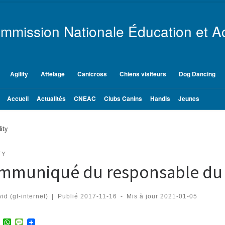
mmission Nationale Éducation et Ac
Agility
Attelage
Canicross
Chiens visiteurs
Dog Dancing
Accueil
Actualités
CNEAC
Clubs Canins
Handis
Jeunes
ity
TY
mmuniqué du responsable du G
id (gt-internet)
|
Publié
2017-11-16
-
Mis à jour
2021-01-05
T
W
M