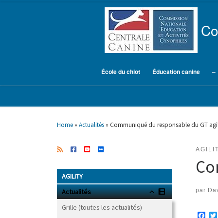
Skip to content
Co
École du chiot
Éducation canine
–
Home
»
Actualités
»
Communiqué du responsable du GT agil
AGILI
Co
AGILITY
par
Dav
Actualités
Grille (toutes les actualités)
F