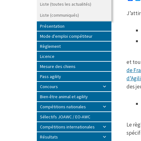
a
Liste (toutes les actualités)
c
J’atti
e
Liste (communiqués)
b
o
Présentation
o
k
Mode d'emploi compétiteur
Règlement
Licence
et tou
Mesure des chiens
de Fra
Pass agility
d’Agil
des je
Concours
Bien-être animal et agility
Compétitions nationales
Sélectifs JOAWC / EO-AWC
Le règ
Compétitions internationales
spécif
Résultats