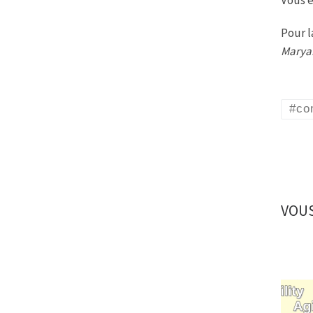
Vous e
Pour l
Marya
#co
VOUS