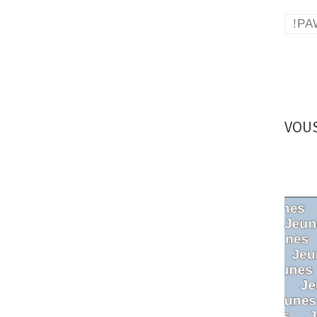
!PA
VOUS