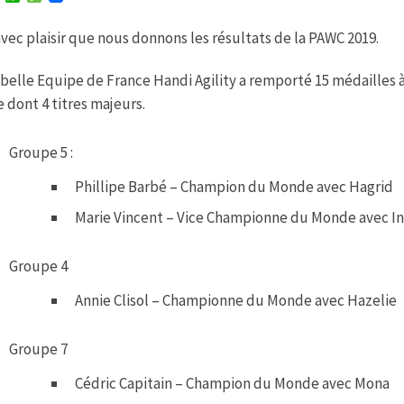
w
h
e
i
a
s
avec plaisir que nous donnons les résultats de la PAWC 2019.
t
t
s
t
s
a
e
A
g
belle Equipe de France Handi Agility a remporté 15 médailles à S
r
p
e
p
 dont 4 titres majeurs.
Groupe 5 :
Phillipe Barbé – Champion du Monde avec Hagrid
Marie Vincent – Vice Championne du Monde avec I
Groupe 4
Annie Clisol – Championne du Monde avec Hazelie
Groupe 7
Cédric Capitain – Champion du Monde avec Mona