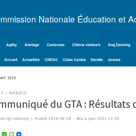
mmission Nationale Éducation et Ac
Agility
Attelage
Canicross
Chiens visiteurs
Dog Dancing
Accueil
Actualités
CNEAC
Clubs Canins
Handis
Jeunes
PAWC 2019
TY
HANDIS
mmuniqué du GTA : Résultats 
id (gt-internet)
|
Publié
2019-08-29
-
Mis à jour
2021-01-05
T
W
M