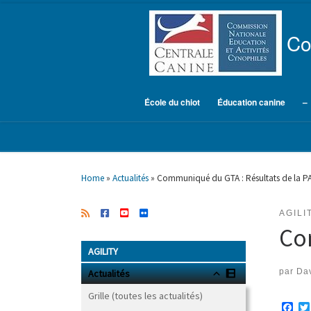
Skip to content
Co
École du chiot
Éducation canine
–
Home
»
Actualités
»
Communiqué du GTA : Résultats de la 
AGILI
Co
AGILITY
par
Dav
Actualités
Grille (toutes les actualités)
F