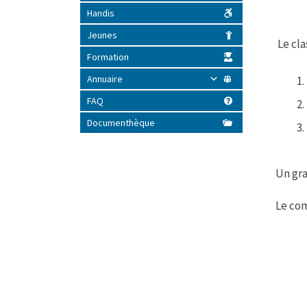
Handis
Jeunes
Le cla
Formation
Annuaire
FAQ
Documenthèque
Un gra
Le com