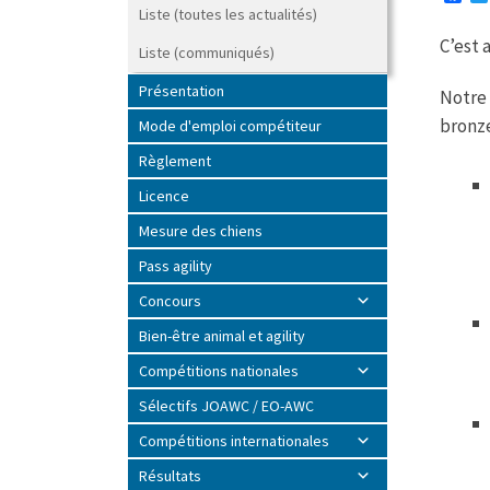
a
Liste (toutes les actualités)
c
C’est 
e
Liste (communiqués)
b
o
Présentation
Notre 
o
k
bronze
Mode d'emploi compétiteur
Règlement
Licence
Mesure des chiens
Pass agility
Concours
Bien-être animal et agility
Compétitions nationales
Sélectifs JOAWC / EO-AWC
Compétitions internationales
Résultats