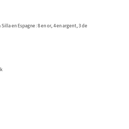
illa en Espagne : 8 en or, 4 en argent, 3 de
nk