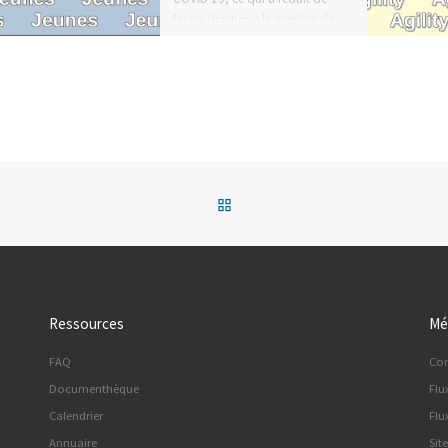
façon drastique le nombre de
concours […]
Retour à la liste des articles
Ressources
Mé
FAQ
Co
Documenthèque
Flu
Calendrier
Flu
Annuaire
Sit