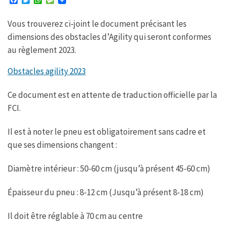
F
T
W
M
a
w
h
e
c
i
a
s
Vous trouverez ci-joint le document précisant les
e
t
t
s
b
t
s
a
dimensions des obstacles d’Agility qui seront conformes
o
e
A
g
o
r
p
e
au règlement 2023.
k
p
Obstacles agility 2023
Ce document est en attente de traduction officielle par la
FCI.
Il est à noter le pneu est obligatoirement sans cadre et
que ses dimensions changent :
Diamètre intérieur : 50-60 cm (jusqu’à présent 45-60 cm)
Épaisseur du pneu : 8-12 cm (Jusqu’à présent 8-18 cm)
Il doit être réglable à 70 cm au centre