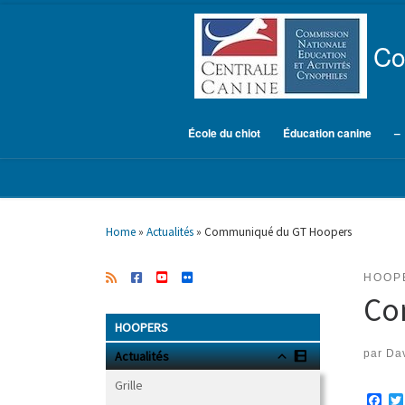
Skip to content
Co
École du chiot
Éducation canine
–
Home
»
Actualités
»
Communiqué du GT Hoopers
HOOP
Co
HOOPERS
par
Dav
Actualités
Grille
F