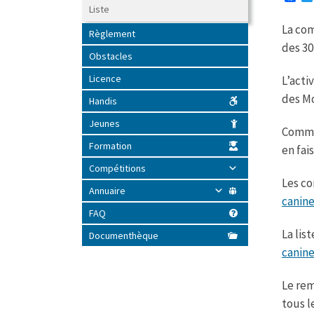
a
Liste
c
La com
e
Règlement
b
des 30
o
Obstacles
o
k
Licence
L’acti
des M
Handis
Jeunes
Comme 
Formation
en fai
Compétitions
Les co
Annuaire
canin
FAQ
La lis
Documenthèque
canin
Le rem
tous l