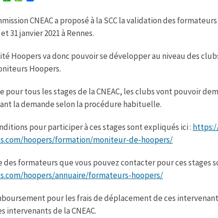
w
h
e
i
a
s
mission CNEAC a proposé à la SCC la validation des formateurs 
t
t
s
t
s
a
 et 31 janvier 2021 à Rennes.
e
A
g
r
p
e
p
vité Hoopers va donc pouvoir se développer au niveau des club
oniteurs Hoopers.
pour tous les stages de la CNEAC, les clubs vont pouvoir dema
sant la demande selon la procédure habituelle.
nditions pour participer à ces stages sont expliqués ici :
https:/
es.com/hoopers/formation/moniteur-de-hoopers/
te des formateurs que vous pouvez contacter pour ces stages son
es.com/hoopers/annuaire/formateurs-hoopers/
boursement pour les frais de déplacement de ces intervenant
es intervenants de la CNEAC.