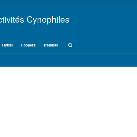
tivités Cynophiles
Search
Flyball
Hoopers
Treibball