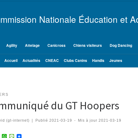
mmission Nationale Éducation et Ac
Agility
Attelage
Canicross
Chiens visiteurs
Dog Dancing
Accueil
Actualités
CNEAC
Clubs Canins
Handis
Jeunes
ERS
mmuniqué du GT Hoopers
id (gt-internet)
|
Publié
2021-03-19
-
Mis à jour
2021-03-19
T
W
M