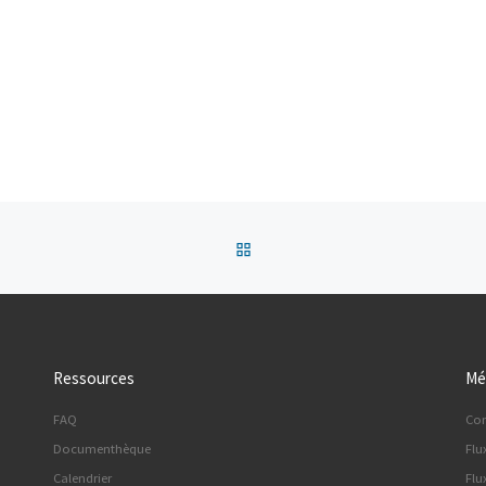
Retour à la liste des articles
Ressources
Mé
FAQ
Co
Documenthèque
Flu
Calendrier
Flu