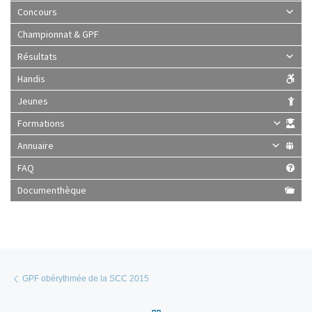
Concours
Championnat & GPF
Résultats
Handis
Jeunes
Formations
Annuaire
FAQ
Documenthèque
Parcourir les articles
Article précédent
GPF obérythmée de la SCC 2015