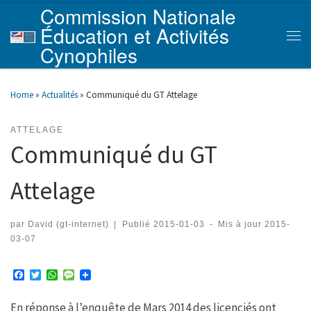
Commission Nationale
Skip to content
Éducation et Activités
Men
Cynophiles
Home
»
Actualités
»
Communiqué du GT Attelage
ATTELAGE
Communiqué du GT
Attelage
par
David (gt-internet)
|
Publié
2015-01-03
-
Mis à jour
2015-
03-07
F
T
W
M
a
w
h
e
c
i
a
s
En réponse à l’enquête de Mars 2014 des licenciés ont
e
t
t
s