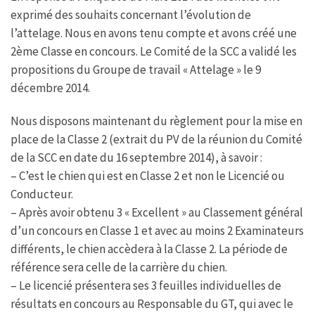
b
t
s
a
exprimé des souhaits concernant l’évolution de
o
e
A
g
o
r
p
e
l’attelage. Nous en avons tenu compte et avons créé une
k
p
2ème Classe en concours. Le Comité de la SCC a validé les
propositions du Groupe de travail « Attelage » le 9
décembre 2014.
Nous disposons maintenant du règlement pour la mise en
place de la Classe 2 (extrait du PV de la réunion du Comité
de la SCC en date du 16 septembre 2014), à savoir :
– C’est le chien qui est en Classe 2 et non le Licencié ou
Conducteur.
– Après avoir obtenu 3 « Excellent » au Classement général
d’un concours en Classe 1 et avec au moins 2 Examinateurs
différents, le chien accèdera à la Classe 2. La période de
référence sera celle de la carrière du chien.
– Le licencié présentera ses 3 feuilles individuelles de
résultats en concours au Responsable du GT, qui avec le