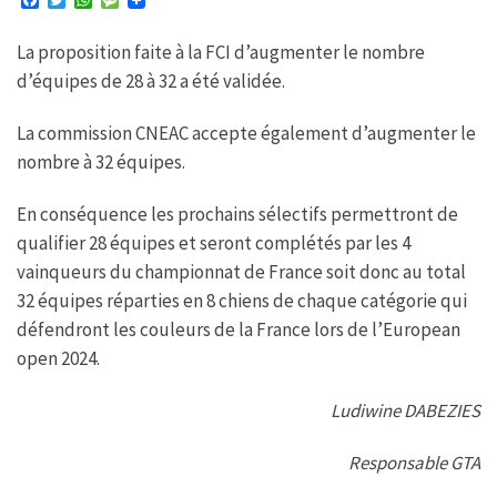
F
T
W
M
a
w
h
e
c
i
a
s
La proposition faite à la FCI d’augmenter le nombre
e
t
t
s
b
t
s
a
d’équipes de 28 à 32 a été validée.
o
e
A
g
o
r
p
e
k
p
La commission CNEAC accepte également d’augmenter le
nombre à 32 équipes.
En conséquence les prochains sélectifs permettront de
qualifier 28 équipes et seront complétés par les 4
vainqueurs du championnat de France soit donc au total
32 équipes réparties en 8 chiens de chaque catégorie qui
défendront les couleurs de la France lors de l’European
open 2024.
Ludiwine DABEZIES
Responsable GTA