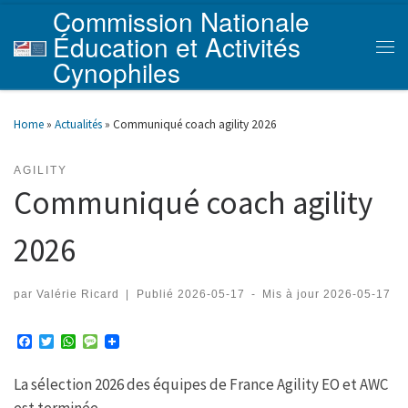
Commission Nationale
Skip to content
Éducation et Activités
Men
Cynophiles
Home
»
Actualités
»
Communiqué coach agility 2026
AGILITY
Communiqué coach agility
2026
par
Valérie Ricard
|
Publié
2026-05-17
-
Mis à jour
2026-05-17
F
T
W
M
a
w
h
e
c
i
a
s
La sélection 2026 des équipes de France Agility EO et AWC
e
t
t
s
b
t
s
a
est terminée.