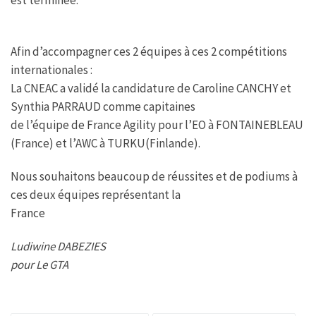
o
e
A
g
o
r
p
e
k
p
Afin d’accompagner ces 2 équipes à ces 2 compétitions
internationales :
La CNEAC a validé la candidature de Caroline CANCHY et
Synthia PARRAUD comme capitaines
de l’équipe de France Agility pour l’EO à FONTAINEBLEAU
(France) et l’AWC à TURKU(Finlande).
Nous souhaitons beaucoup de réussites et de podiums à
ces deux équipes représentant la
France
Ludiwine DABEZIES
pour Le GTA