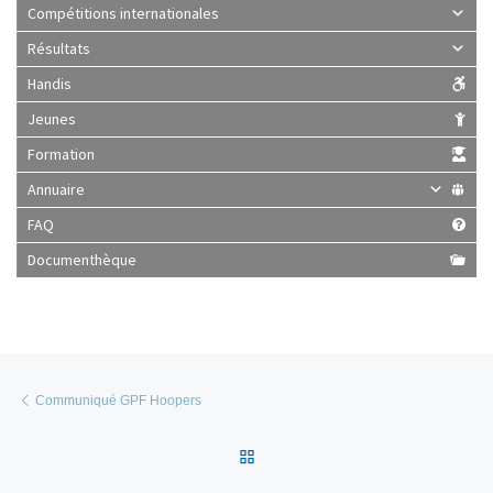
Compétitions internationales
Résultats
Handis
Jeunes
Formation
Annuaire
FAQ
Documenthèque
Parcourir les articles
Article précédent
Communiqué GPF Hoopers
Retour à la liste des articles
Ar