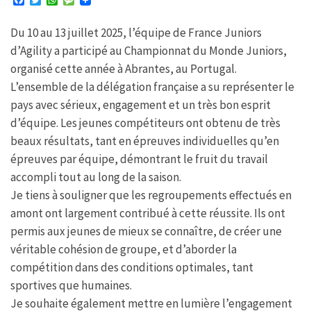
F
T
W
M
a
w
h
e
c
i
a
s
Du 10 au 13 juillet 2025, l’équipe de France Juniors
e
t
t
s
b
t
s
a
d’Agility a participé au Championnat du Monde Juniors,
o
e
A
g
o
r
p
e
organisé cette année à Abrantes, au Portugal.
k
p
L’ensemble de la délégation française a su représenter le
pays avec sérieux, engagement et un très bon esprit
d’équipe. Les jeunes compétiteurs ont obtenu de très
beaux résultats, tant en épreuves individuelles qu’en
épreuves par équipe, démontrant le fruit du travail
accompli tout au long de la saison.
Je tiens à souligner que les regroupements effectués en
amont ont largement contribué à cette réussite. Ils ont
permis aux jeunes de mieux se connaître, de créer une
véritable cohésion de groupe, et d’aborder la
compétition dans des conditions optimales, tant
sportives que humaines.
Je souhaite également mettre en lumière l’engagement