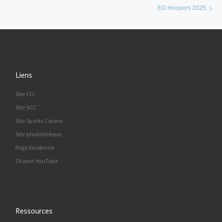
EO Hoopers 2025
Liens
Site FCI
Site SCC
Site Sports Canins
Site photothèque
Page facebook
Chaine YouTube
Ressources