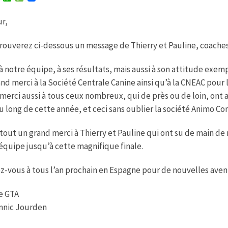
w
h
e
i
a
s
r,
t
t
s
t
s
a
e
A
g
rouverez ci-dessous un message de Thierry et Pauline, coaches
r
p
e
p
à notre équipe, à ses résultats, mais aussi à son attitude exempla
nd merci à la Société Centrale Canine ainsi qu’à la CNEAC pour 
merci aussi à tous ceux nombreux, qui de près ou de loin, ont
u long de cette année, et ceci sans oublier la société Animo Co
tout un grand merci à Thierry et Pauline qui ont su de main d
équipe jusqu’à cette magnifique finale.
-vous à tous l’an prochain en Espagne pour de nouvelles aven
e GTA
nnic Jourden