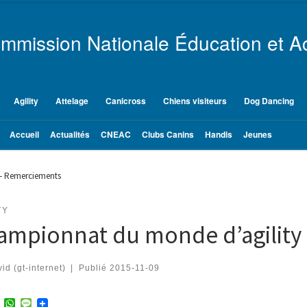
mmission Nationale Éducation et Ac
Agility
Attelage
Canicross
Chiens visiteurs
Dog Dancing
Accueil
Actualités
CNEAC
Clubs Canins
Handis
Jeunes
– Remerciements
TY
ampionnat du monde d’agility
id (gt-internet)
|
Publié
2015-11-09
T
W
M