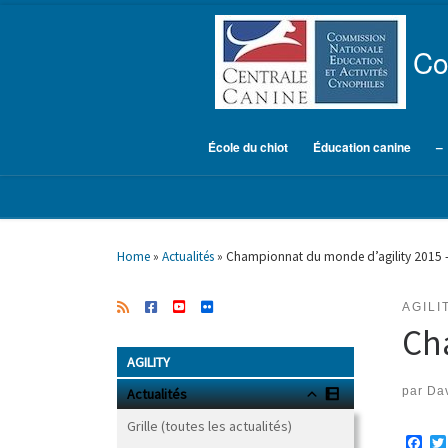
Skip to content
Co
École du chiot
Éducation canine
–
Home
»
Actualités
»
Championnat du monde d’agility 2015 
AGILI
Ch
AGILITY
par
Dav
Actualités
Grille (toutes les actualités)
F