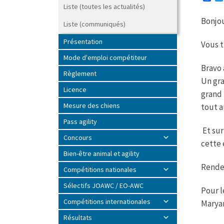
a
Liste (toutes les actualités)
c
Bonjou
e
Liste (communiqués)
b
o
Présentation
Vous t
o
k
Mode d'emploi compétiteur
Bravo 
Règlement
Un gra
Licence
grand 
Mesure des chiens
tout a
Pass agility
Et sur
Concours
cette 
Bien-être animal et agility
Rendez
Compétitions nationales
Sélectifs JOAWC / EO-AWC
Pour l
Compétitions internationales
Marya
Résultats