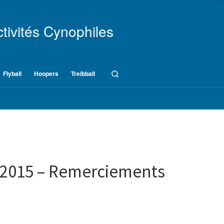
tivités Cynophiles
Search
Flyball
Hoopers
Treibball
 2015 – Remerciements