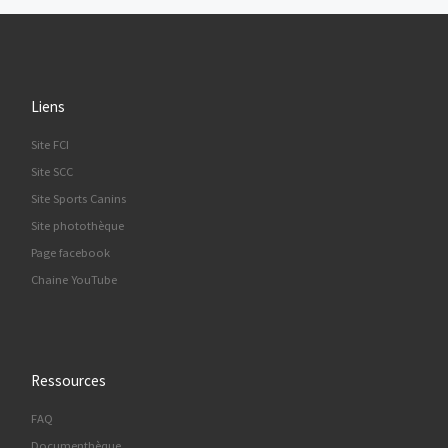
Liens
Site FCI
Site SCC
Site Sports Canins
Site photothèque
Page facebook
Chaine YouTube
Ressources
FAQ
Documenthèque