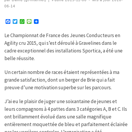
06-14
F
T
W
M
a
w
h
e
c
i
a
s
Le Championnat de France des Jeunes Conducteurs en
e
t
t
s
b
t
s
a
Agility cru 2015, qui s’est déroulé à Gravelines dans le
o
e
A
g
o
r
p
e
cadre exceptionnel des installations Sportica, a été une
k
p
belle réussite.
Un certain nombre de races étaient représentées à ma
grande satisfaction, dont un berger de Brie qui a fait
preuve d’une motivation superbe sur les parcours.
J’ai eu le plaisir de juger une soixantaine de jeunes et
leurs compagnons à 4 pattes dans 3 catégories A, B et C. Ils
ont brillamment évolué dans une salle magnifique
entièrement moquettée de bleu et parfaitement éclairée
par les verrières centrales. L’organisation a été