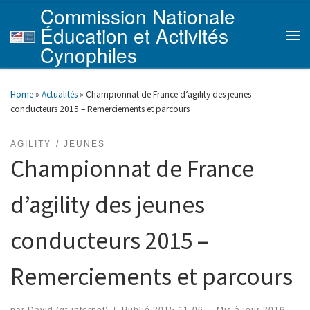
Commission Nationale
Skip to content
Éducation et Activités
Men
Cynophiles
Home
»
Actualités
»
Championnat de France d’agility des jeunes
conducteurs 2015 – Remerciements et parcours
AGILITY
JEUNES
Championnat de France
d’agility des jeunes
conducteurs 2015 –
Remerciements et parcours
par
David (gt-internet)
|
Publié
2015-11-06
-
Mis à jour
2016-