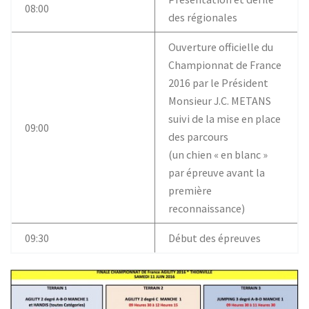
b
t
s
a
08:00
des régionales
o
e
A
g
o
r
p
e
k
p
Ouverture officielle du
Championnat de France
2016 par le Président
Monsieur J.C. METANS
suivi de la mise en place
09:00
des parcours
(un chien « en blanc »
par épreuve avant la
première
reconnaissance)
09:30
Début des épreuves