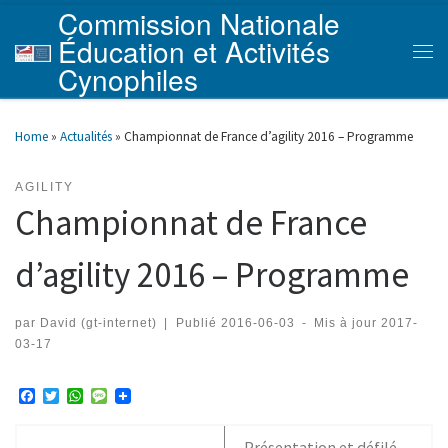
Commission Nationale
Skip to content
Éducation et Activités
Men
Cynophiles
Home
»
Actualités
»
Championnat de France d’agility 2016 – Programme
AGILITY
Championnat de France
d’agility 2016 – Programme
par
David (gt-internet)
|
Publié
2016-06-03
-
Mis à jour
2017-
03-17
F
T
W
M
a
w
h
e
c
i
a
s
e
t
t
s
Présentation et défilé