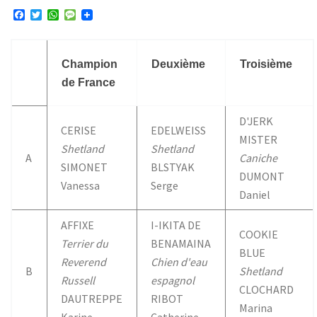
F
T
W
M
a
w
h
e
c
i
a
s
e
t
t
s
b
t
s
a
Champion
Deuxième
Troisième
o
e
A
g
de France
o
r
p
e
k
p
D'JERK
CERISE
EDELWEISS
MISTER
Shetland
Shetland
A
Caniche
SIMONET
BLSTYAK
DUMONT
Vanessa
Serge
Daniel
AFFIXE
I-IKITA DE
COOKIE
Terrier du
BENAMAINA
BLUE
Reverend
Chien d'eau
B
Shetland
Russell
espagnol
CLOCHARD
DAUTREPPE
RIBOT
Marina
Karine
Catherine