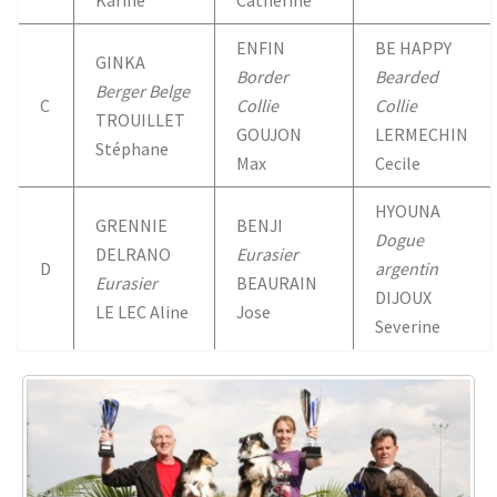
ENFIN
BE HAPPY
GINKA
Border
Bearded
Berger Belge
C
Collie
Collie
TROUILLET
GOUJON
LERMECHIN
Stéphane
Max
Cecile
HYOUNA
GRENNIE
BENJI
Dogue
DELRANO
Eurasier
D
argentin
Eurasier
BEAURAIN
DIJOUX
LE LEC Aline
Jose
Severine