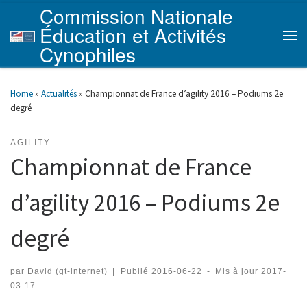
Commission Nationale
Skip to content
Éducation et Activités
Men
Cynophiles
Home
»
Actualités
»
Championnat de France d’agility 2016 – Podiums 2e
degré
AGILITY
Championnat de France
d’agility 2016 – Podiums 2e
degré
par
David (gt-internet)
|
Publié
2016-06-22
-
Mis à jour
2017-
03-17