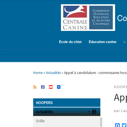
Skip to content
Co
École du chiot
Éducation canine
–
Home
»
Actualités
»
Appel à candidature : commissaires ho
HOOP
Ap
HOOPERS
par
Lau
Actualités
Grille
F