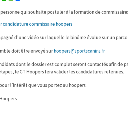
w
h
e
i
a
s
personne qui souhaite postuler à la formation de commissaires 
t
t
s
t
s
a
e
A
g
er candidature commissaire hoopers
r
p
e
p
agné d’une vidéo sur laquelle le binôme évolue sur un parcou
mble doit être envoyé sur
hoopers@sportscanins.fr
ndidats dont le dossier est complet seront contactés afin de pa
tapes, le GT Hoopers fera valider les candidatures retenues.
pour l’intérêt que vous portez au hoopers.
 Hoopers