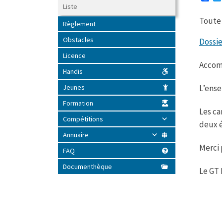
a
Liste
c
Toute 
e
Règlement
b
o
Obstacles
Dossi
o
k
Licence
Accomp
Handis
L’ense
Jeunes
Formation
Les ca
Compétitions
deux é
Annuaire
Merci 
FAQ
Documenthèque
Le GT