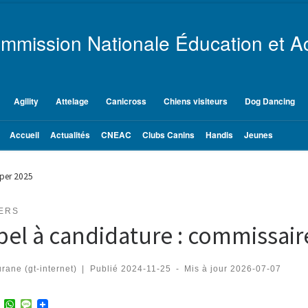
mmission Nationale Éducation et Ac
Agility
Attelage
Canicross
Chiens visiteurs
Dog Dancing
Accueil
Actualités
CNEAC
Clubs Canins
Handis
Jeunes
oper 2025
ERS
pel à candidature : commissai
rane (gt-internet)
|
Publié
2024-11-25
-
Mis à jour
2026-07-07
T
W
M