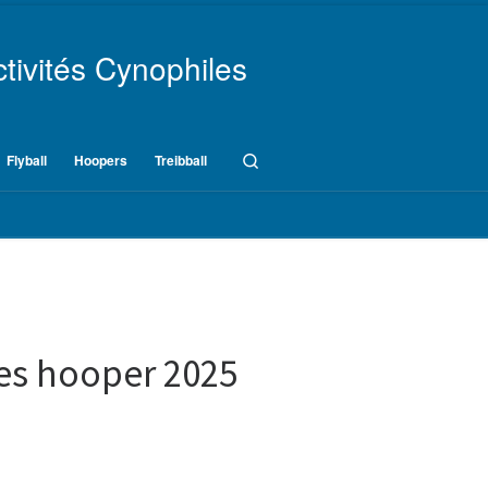
tivités Cynophiles
Search
Flyball
Hoopers
Treibball
res hooper 2025