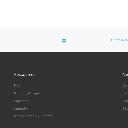
Retour à la liste des articles
Compte-ren
Ressources
Mé
FAQ
Co
Documenthèque
Flu
Calendrier
Flu
Annuaire
Sit
Notes internes GT Internet