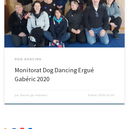
DOG DANCING
Monitorat Dog Dancing Ergué
Gabéric 2020
par
David (gt-internet)
Publié
2020-02-24