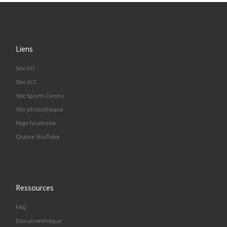
Liens
Site FCI
Site SCC
Site Sports Canins
Site photothèque
Page facebook
Chaine YouTube
Ressources
FAQ
Documenthèque