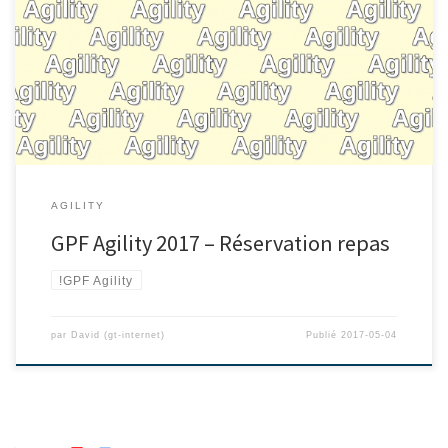
AGILITY
GPF Agility 2017 – Réservation repas
!GPF Agility
par
David (gt-internet)
Publié
2017-05-04