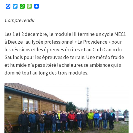
F
T
W
M
a
w
h
e
c
i
a
s
Compte rendu
e
t
t
s
b
t
s
a
o
e
A
g
Les 1 et 2 décembre, le module III termine un cycle MEC1
o
r
p
e
k
p
à Dieuze : au lycée professionnel « La Providence » pour
les révisions et les épreuves écrites et au Club Canin du
Saulnois pour les épreuves de terrain. Une météo froide
et humide n’a pas altéré la chaleureuse ambiance qui a
dominé tout au long des trois modules.